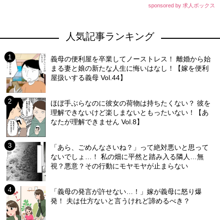
sponsored by 求人ボックス
人気記事ランキング
義母の便利屋を卒業してノーストレス！ 離婚から始
まる妻と娘の新たな人生に悔いはなし！【嫁を便利
屋扱いする義母 Vol.44】
ほぼ手ぶらなのに彼女の荷物は持ちたくない？ 彼を
理解できないけど楽しまないともったいない！【あ
なたが理解できません Vol.8】
「あら、ごめんなさいね？」って絶対悪いと思って
ないでしょ…！ 私の畑に平然と踏み入る隣人…無
視？悪意？その行動にモヤモヤが止まらない
「義母の発言が許せない…！」嫁が義母に怒り爆
発！ 夫は仕方ないと言うけれど諦めるべき？