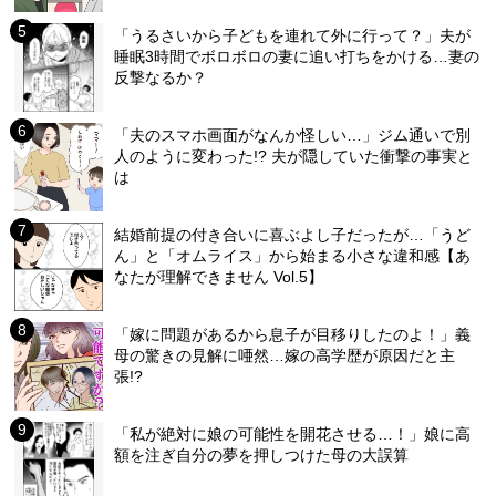
「うるさいから子どもを連れて外に行って？」夫が
睡眠3時間でボロボロの妻に追い打ちをかける…妻の
反撃なるか？
「夫のスマホ画面がなんか怪しい…」ジム通いで別
人のように変わった!? 夫が隠していた衝撃の事実と
は
結婚前提の付き合いに喜ぶよし子だったが…「うど
ん」と「オムライス」から始まる小さな違和感【あ
なたが理解できません Vol.5】
「嫁に問題があるから息子が目移りしたのよ！」義
母の驚きの見解に唖然…嫁の高学歴が原因だと主
張!?
「私が絶対に娘の可能性を開花させる…！」娘に高
額を注ぎ自分の夢を押しつけた母の大誤算