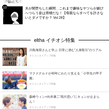
夫が闇堕ちした瞬間…これまで嫌味なヤツらが媚び
へつらう姿は滑稽だな！【母親ならすべてを許さな
いとダメですか？ Vol.28】
eltha イチオシ特集
川島海荷さんと学ぶ 日常に潜む“人身取引”のリアル
オリコンタイアップ特集
マクドナルドが40年にわたり支える「小学生の甲子
園」
オリコンタイアップ特集
森崎ウィン×向井康二“両片思い”にキュンが止まら
ん！
オリコンタイアップ特集