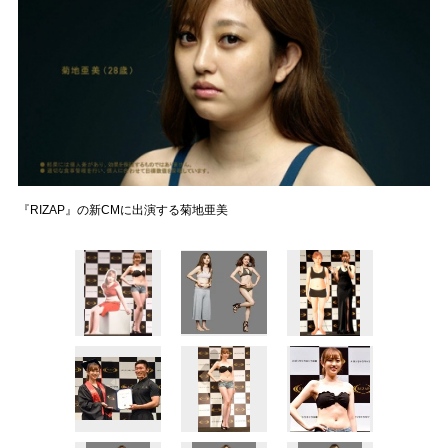
『RIZAP』の新CMに出演する菊地亜美