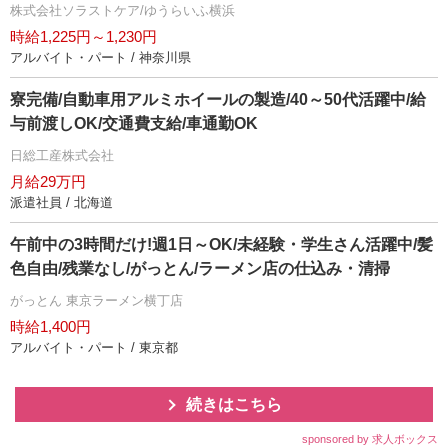
株式会社ソラストケア/ゆうらいふ横浜
時給1,225円～1,230円
アルバイト・パート / 神奈川県
寮完備/自動車用アルミホイールの製造/40～50代活躍中/給
与前渡しOK/交通費支給/車通勤OK
日総工産株式会社
月給29万円
派遣社員 / 北海道
午前中の3時間だけ!週1日～OK/未経験・学生さん活躍中/髪
色自由/残業なし/がっとん/ラーメン店の仕込み・清掃
がっとん 東京ラーメン横丁店
時給1,400円
アルバイト・パート / 東京都
続きはこちら
sponsored by 求人ボックス