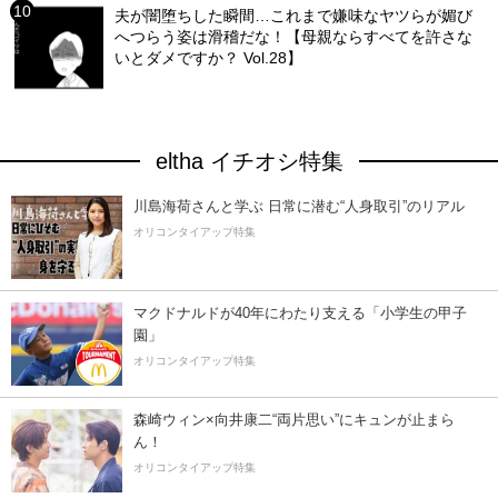
夫が闇堕ちした瞬間…これまで嫌味なヤツらが媚び
へつらう姿は滑稽だな！【母親ならすべてを許さな
いとダメですか？ Vol.28】
eltha イチオシ特集
川島海荷さんと学ぶ 日常に潜む“人身取引”のリアル
オリコンタイアップ特集
マクドナルドが40年にわたり支える「小学生の甲子
園」
オリコンタイアップ特集
森崎ウィン×向井康二“両片思い”にキュンが止まら
ん！
オリコンタイアップ特集