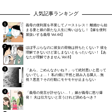
人気記事ランキング
義母の便利屋を卒業してノーストレス！ 離婚から始
まる妻と娘の新たな人生に悔いはなし！【嫁を便利
屋扱いする義母 Vol.44】
ほぼ手ぶらなのに彼女の荷物は持ちたくない？ 彼を
理解できないけど楽しまないともったいない！【あ
なたが理解できません Vol.8】
「あら、ごめんなさいね？」って絶対悪いと思って
ないでしょ…！ 私の畑に平然と踏み入る隣人…無
視？悪意？その行動にモヤモヤが止まらない
「義母の発言が許せない…！」嫁が義母に怒り爆
発！ 夫は仕方ないと言うけれど諦めるべき？