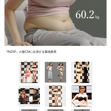
『RIZAP』の新CMに出演する菊地亜美