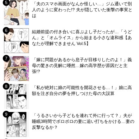
「夫のスマホ画面がなんか怪しい…」ジム通いで別
人のように変わった!? 夫が隠していた衝撃の事実と
は
結婚前提の付き合いに喜ぶよし子だったが…「うど
ん」と「オムライス」から始まる小さな違和感【あ
なたが理解できません Vol.5】
「嫁に問題があるから息子が目移りしたのよ！」義
母の驚きの見解に唖然…嫁の高学歴が原因だと主
張!?
「私が絶対に娘の可能性を開花させる…！」娘に高
額を注ぎ自分の夢を押しつけた母の大誤算
「うるさいから子どもを連れて外に行って？」夫が
睡眠3時間でボロボロの妻に追い打ちをかける…妻の
反撃なるか？