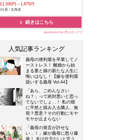
1,500円～1,875円
社員 / 北海道
続きはこちら
sponsored by 求人ボックス
人気記事ランキング
義母の便利屋を卒業してノ
ーストレス！ 離婚から始
まる妻と娘の新たな人生に
悔いはなし！【嫁を便利屋
扱いする義母 Vol.44】
「あら、ごめんなさい
ね？」って絶対悪いと思っ
てないでしょ…！ 私の畑
に平然と踏み入る隣人…無
視？悪意？その行動にモヤ
モヤが止まらない
「義母の発言が許せな
い…！」嫁が義母に怒り爆
発！ 夫は仕方ないと言う