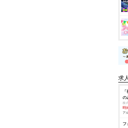
求
「
の
株式
時給
アル
フ