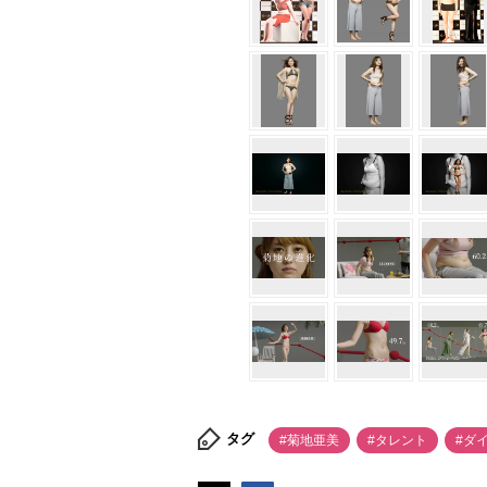
タグ
#菊地亜美
#タレント
#ダ