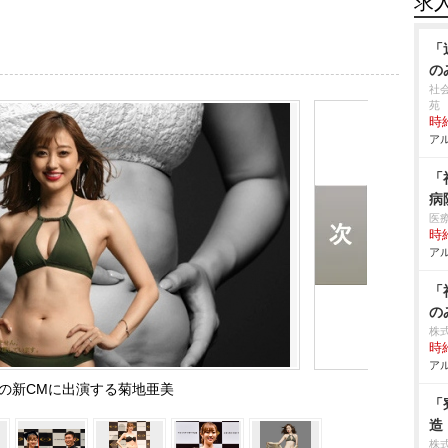
求
「
の
社
苑
時給
アル
「
病
医
時給
アル
「
の
株式
時給
アル
P』の新CMに出演する菊地亜美
「
造
株