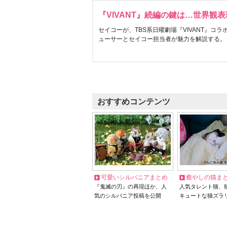
『VIVANT』続編の鍵は…世界観
セイコーが、TBS系日曜劇場『VIVANT』コ
ューサーとセイコー担当者が魅力を解説する。
おすすめコンテンツ
可愛いシルバニアまとめ
癒やしの猫ま
『鬼滅の刃』の再現ほか、人
人気タレント猫、
気のシルバニア投稿を公開
キュートな猫ズラ