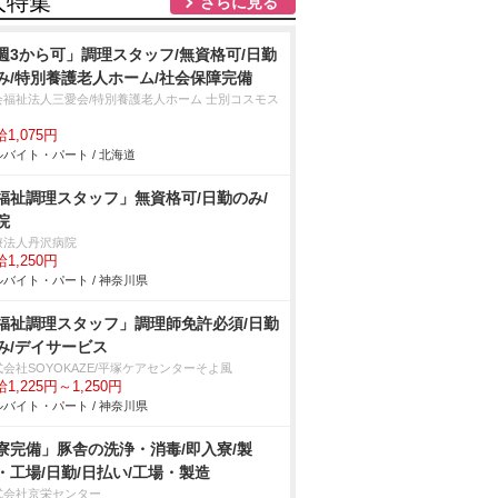
人特集
さらに見る
週3から可」調理スタッフ/無資格可/日勤
み/特別養護老人ホーム/社会保障完備
会福祉法人三愛会/特別養護老人ホーム 士別コスモス
1,075円
バイト・パート / 北海道
福祉調理スタッフ」無資格可/日勤のみ/
院
療法人丹沢病院
1,250円
バイト・パート / 神奈川県
福祉調理スタッフ」調理師免許必須/日勤
み/デイサービス
会社SOYOKAZE/平塚ケアセンターそよ風
1,225円～1,250円
バイト・パート / 神奈川県
寮完備」豚舎の洗浄・消毒/即入寮/製
・工場/日勤/日払い/工場・製造
式会社京栄センター