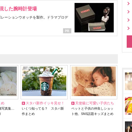
表現した腕時計登場
ラボレーションウオッチを製作。ドラマプロデ
とめ
スタバ新作イッキ見せ！
天使級に可愛い子供たち
猫写真集…
いくつ知ってる？ スタバ新
ペットと子供の仲良しショッ
リ
作まとめ
ト他、SNS話題キッズまとめ