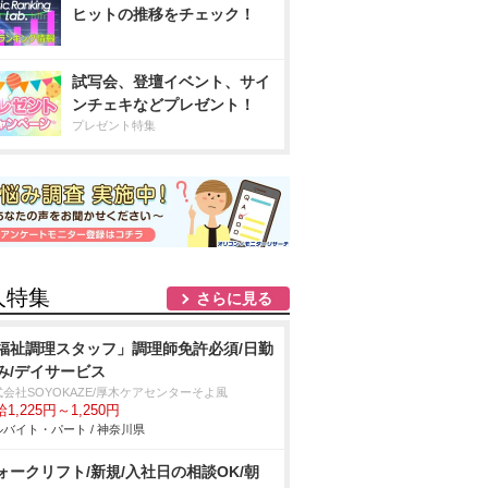
ヒットの推移をチェック！
試写会、登壇イベント、サイ
ンチェキなどプレゼント！
プレゼント特集
人特集
さらに見る
福祉調理スタッフ」調理師免許必須/日勤
み/デイサービス
会社SOYOKAZE/厚木ケアセンターそよ風
1,225円～1,250円
バイト・パート / 神奈川県
ォークリフト/新規/入社日の相談OK/朝