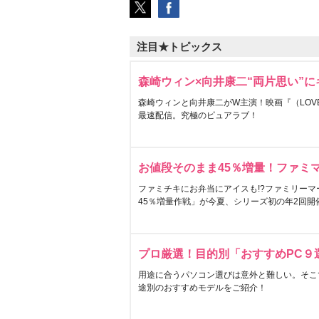
注目★トピックス
森崎ウィン×向井康二“両片思い”
森崎ウィンと向井康二がW主演！映画『（LOVE S
最速配信。究極のピュアラブ！
お値段そのまま45％増量！ファミ
ファミチキにお弁当にアイスも!?ファミリーマ
45％増量作戦」が今夏、シリーズ初の年2回開
プロ厳選！目的別「おすすめPC９
用途に合うパソコン選びは意外と難しい。そこ
途別のおすすめモデルをご紹介！