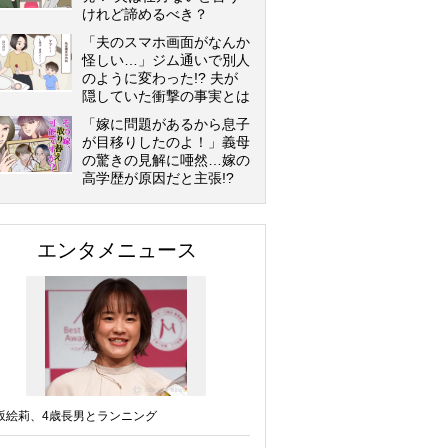
けれど諦めるべき？
「夫のスマホ画面がなんか
怪しい…」ジム通いで別人
のように変わった!? 夫が
隠していた衝撃の事実とは
「嫁に問題があるから息子
が目移りしたのよ！」義母
の驚きの見解に唖然…嫁の
高学歴が原因だと主張!?
エンタメニュース
坂絵莉、4歳長男とランニング