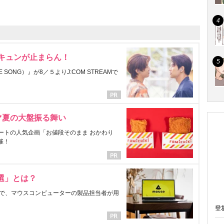
にキュンが止まらん！
ONG）』が8／５よりJ:COM STREAMで
マ夏の大盤振る舞い
ートの人気企画「お値段そのまま おかわり
催！
選」とは？
で、マウスコンピューターの製品担当者が用
登