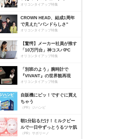
オリコンタイアップ特集
CROWN HEAD、結成1周年
で見えた”バンドらしさ”
オリコンタイアップ特集
【驚愕】メーカー社員が推す
「10万円台」神コスパPC
オリコンタイアップ特集
「別班のよう」腕時計で
『VIVANT』の世界観再現
オリコンタイアップ特集
自販機にピッ！ですぐに買え
ちゃう
（PR）ジハンピ
朝1分貼るだけ！ミルクピー
ルで一日中ずっとうるツヤ肌
（PR）サボリーノ