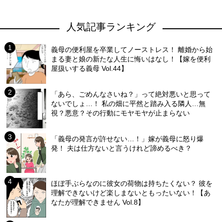
人気記事ランキング
義母の便利屋を卒業してノーストレス！ 離婚から始
まる妻と娘の新たな人生に悔いはなし！【嫁を便利
屋扱いする義母 Vol.44】
「あら、ごめんなさいね？」って絶対悪いと思って
ないでしょ…！ 私の畑に平然と踏み入る隣人…無
視？悪意？その行動にモヤモヤが止まらない
「義母の発言が許せない…！」嫁が義母に怒り爆
発！ 夫は仕方ないと言うけれど諦めるべき？
ほぼ手ぶらなのに彼女の荷物は持ちたくない？ 彼を
理解できないけど楽しまないともったいない！【あ
なたが理解できません Vol.8】