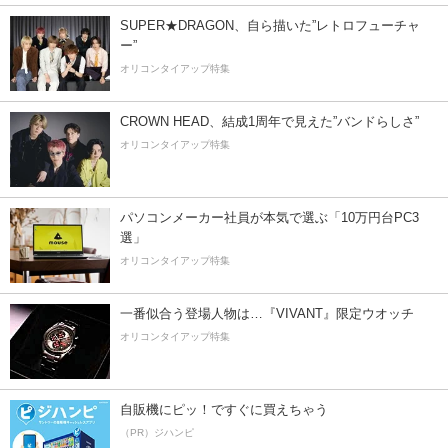
SUPER★DRAGON、自ら描いた”レトロフューチャ
ー”
オリコンタイアップ特集
CROWN HEAD、結成1周年で見えた”バンドらしさ”
オリコンタイアップ特集
パソコンメーカー社員が本気で選ぶ「10万円台PC3
選」
オリコンタイアップ特集
一番似合う登場人物は…『VIVANT』限定ウオッチ
オリコンタイアップ特集
自販機にピッ！ですぐに買えちゃう
（PR）ジハンピ