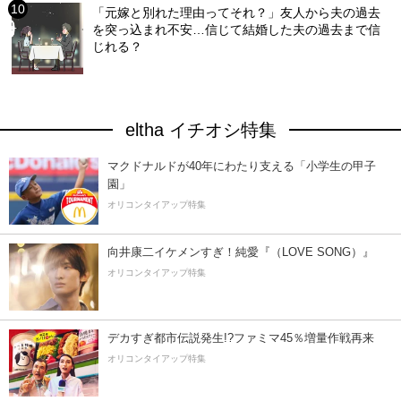
「元嫁と別れた理由ってそれ？」友人から夫の過去
を突っ込まれ不安…信じて結婚した夫の過去まで信
じれる？
eltha イチオシ特集
マクドナルドが40年にわたり支える「小学生の甲子
園」
オリコンタイアップ特集
向井康二イケメンすぎ！純愛『（LOVE SONG）』
オリコンタイアップ特集
デカすぎ都市伝説発生!?ファミマ45％増量作戦再来
オリコンタイアップ特集