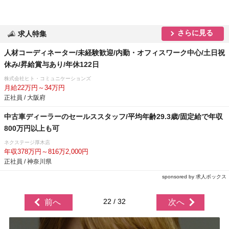
さらに見る
求人特集
人材コーディネーター/未経験歓迎/内勤・オフィスワーク中心/土日祝
休み/昇給賞与あり/年休122日
株式会社ヒト・コミュニケーションズ
月給22万円～34万円
正社員 / 大阪府
中古車ディーラーのセールススタッフ/平均年齢29.3歳/固定給で年収
800万円以上も可
ネクステージ厚木店
年収378万円～816万2,000円
正社員 / 神奈川県
sponsored by 求人ボックス
22 / 32
前へ
次へ