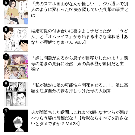
「夫のスマホ画面がなんか怪しい…」ジム通いで別
人のように変わった!? 夫が隠していた衝撃の事実と
は
結婚前提の付き合いに喜ぶよし子だったが…「うど
ん」と「オムライス」から始まる小さな違和感【あ
なたが理解できません Vol.5】
「嫁に問題があるから息子が目移りしたのよ！」義
母の驚きの見解に唖然…嫁の高学歴が原因だと主
張!?
「私が絶対に娘の可能性を開花させる…！」娘に高
額を注ぎ自分の夢を押しつけた母の大誤算
夫が闇堕ちした瞬間…これまで嫌味なヤツらが媚び
へつらう姿は滑稽だな！【母親ならすべてを許さな
いとダメですか？ Vol.28】