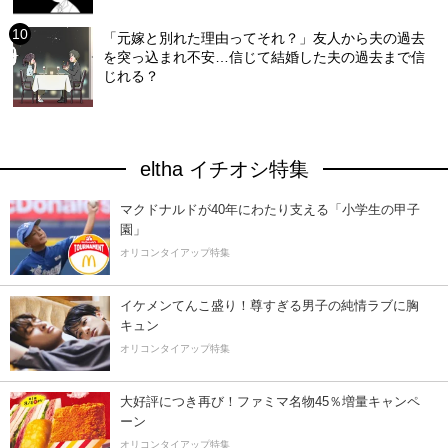
「元嫁と別れた理由ってそれ？」友人から夫の過去
を突っ込まれ不安…信じて結婚した夫の過去まで信
じれる？
eltha イチオシ特集
マクドナルドが40年にわたり支える「小学生の甲子
園」
オリコンタイアップ特集
イケメンてんこ盛り！尊すぎる男子の純情ラブに胸
キュン
オリコンタイアップ特集
大好評につき再び！ファミマ名物45％増量キャンペ
ーン
オリコンタイアップ特集