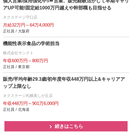
個人営業/採用強化中!/⏩️営業、販売経験活かして早期キャリ
アUP可能!固定給1000万円越えや幹部職も目指せる
ネクステージ守口店
月給32万円～64万4,000円
正社員 / 大阪府
機能性表示食品の学術担当
株式会社サンクト
年収600万円～800万円
正社員 / 東京都
販売/平均年齢29.3歳/初年度年収448万円以上&キャリアア
ップ上限なし
ネクステージ札幌美しが丘店
年収448万円～901万6,000円
正社員 / 北海道
続きはこちら