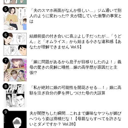
「夫のスマホ画面がなんか怪しい…」ジム通いで別
人のように変わった!? 夫が隠していた衝撃の事実と
は
結婚前提の付き合いに喜ぶよし子だったが…「うど
ん」と「オムライス」から始まる小さな違和感【あ
なたが理解できません Vol.5】
「嫁に問題があるから息子が目移りしたのよ！」義
母の驚きの見解に唖然…嫁の高学歴が原因だと主
張!?
「私が絶対に娘の可能性を開花させる…！」娘に高
額を注ぎ自分の夢を押しつけた母の大誤算
夫が闇堕ちした瞬間…これまで嫌味なヤツらが媚び
へつらう姿は滑稽だな！【母親ならすべてを許さな
いとダメですか？ Vol.28】