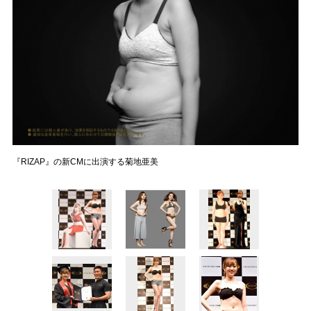
『RIZAP』の新CMに出演する菊地亜美