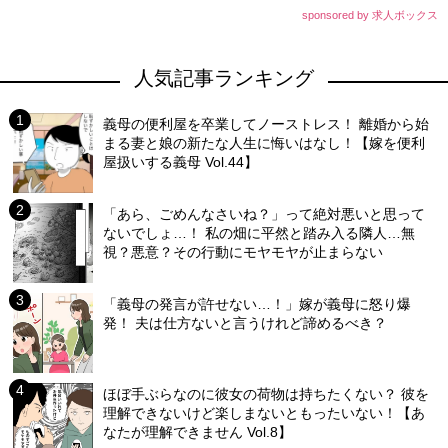
sponsored by 求人ボックス
人気記事ランキング
義母の便利屋を卒業してノーストレス！ 離婚から始
まる妻と娘の新たな人生に悔いはなし！【嫁を便利
屋扱いする義母 Vol.44】
「あら、ごめんなさいね？」って絶対悪いと思って
ないでしょ…！ 私の畑に平然と踏み入る隣人…無
視？悪意？その行動にモヤモヤが止まらない
「義母の発言が許せない…！」嫁が義母に怒り爆
発！ 夫は仕方ないと言うけれど諦めるべき？
ほぼ手ぶらなのに彼女の荷物は持ちたくない？ 彼を
理解できないけど楽しまないともったいない！【あ
なたが理解できません Vol.8】