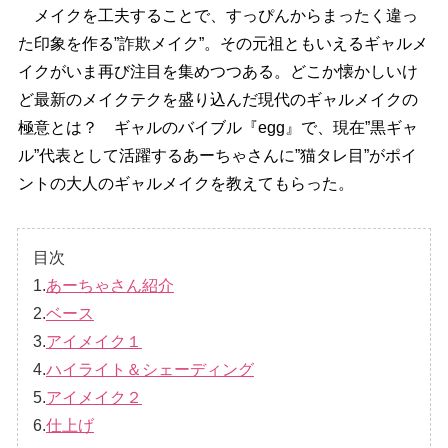
メイクを工夫することで、すっぴんからまったく違っ
た印象を作る”詐欺メイク”。その元祖ともいえるギャルメ
イクがいま再び注目を集めつつある。どこか懐かしいけ
ど最新のメイクテクを盛り込んだ現代のギャルメイクの
極意とは？ ギャルのバイブル『egg』で、現在”黒ギャ
ル”代表として活躍するあーちゃさんに”猫タレ目”がポイ
ントの大人のギャルメイクを教えてもらった。
目次
1.
あーちゃさん紹介
2.
ベース
3.
アイメイク１
4.
ハイライト＆シェーディング
5.
アイメイク２
6.
仕上げ