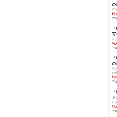
の
有
時給
アル
「
可
株
時給
アル
「
の
株
の
時給
アル
「
シ
社
時給
アル