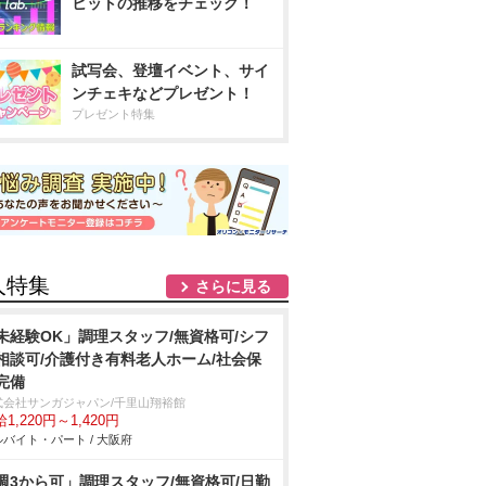
ヒットの推移をチェック！
試写会、登壇イベント、サイ
ンチェキなどプレゼント！
プレゼント特集
人特集
さらに見る
未経験OK」調理スタッフ/無資格可/シフ
相談可/介護付き有料老人ホーム/社会保
完備
式会社サンガジャパン/千里山翔裕館
1,220円～1,420円
バイト・パート / 大阪府
週3から可」調理スタッフ/無資格可/日勤