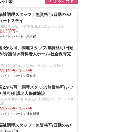
人特集
さらに見る
福祉調理スタッフ」無資格可/日勤のみ/
ョートステイ
会福祉法人あかつき/特別養護老人ホーム 花子
1,350円～
バイト・パート / 東京都
週4から可」調理スタッフ/無資格可/日勤
み/介護付き有料老人ホーム/社会保障完
式会社RandTカンパニー/ベティさんの家神領
1,140円～1,350円
バイト・パート / 愛知県
週2から可」調理スタッフ/無資格可/シフ
相談可/介護老人保健施設
療法人社団敬祥会/介護老人保健施設 ケアガーデンさ
み湖
1,225円～1,500円
バイト・パート / 神奈川県
福祉調理スタッフ」無資格可/日勤のみ/
イサービス