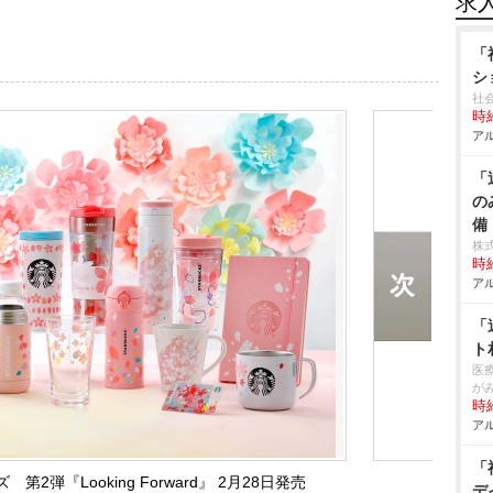
求
「
シ
社
時給
アル
「
の
備
株
時給
アル
「
ト
医
が
時給
アル
「
第2弾『Looking Forward』 2月28日発売
デ