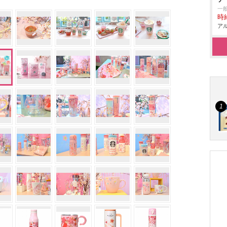
一
時給
アル