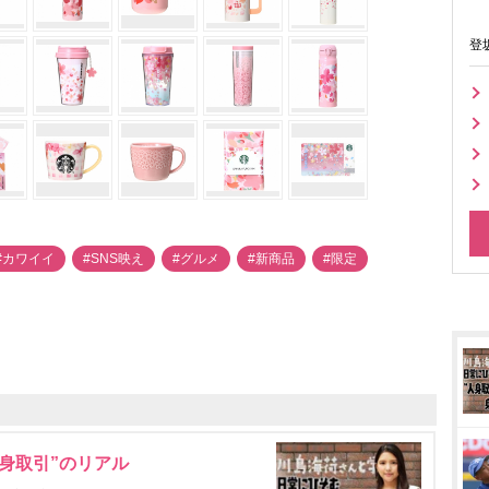
登
#カワイイ
#SNS映え
#グルメ
#新商品
#限定
身取引”のリアル