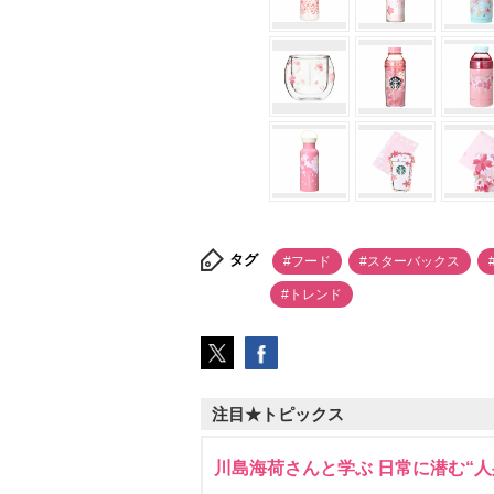
タグ
#フード
#スターバックス
#トレンド
注目★トピックス
川島海荷さんと学ぶ 日常に潜む“人