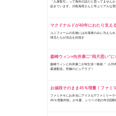
「人身取引」って海外の話だと思ってませんか
起きています。川島海荷さんと学ぶリアルな実
マクドナルドが40年にわたり支え
ユニフォームの右袖には出場者のみに与えられ
球児たちが頂点を目指す
森崎ウィン×向井康二“両片思い”
森崎ウィンと向井康二がW主演！映画『（LOVE S
最速配信。究極のピュアラブ！
お値段そのまま45％増量！ファミ
ファミチキにお弁当にアイスも!?ファミリーマ
45％増量作戦」が今夏、シリーズ初の年2回開