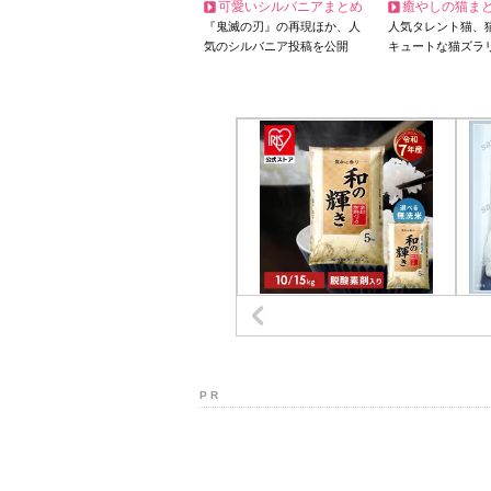
可愛いシルバニアまとめ
癒やしの猫ま
『鬼滅の刃』の再現ほか、人
人気タレント猫、
気のシルバニア投稿を公開
キュートな猫ズラ
P R