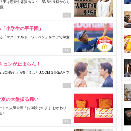
？実は恋愛や悪質ホスト、SNSの投稿からも
態。
る「小学生の甲子園」
る「マクドナルド・ワッペン」をつけて学童
にキュンが止まらん！
ONG）』が8／５よりJ:COM STREAMで
マ夏の大盤振る舞い
ートの人気企画「お値段そのまま おかわり
催！