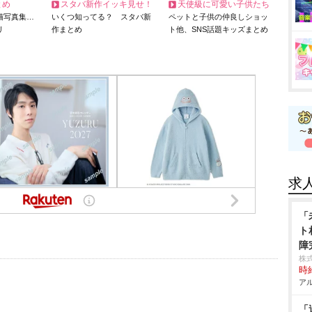
とめ
スタバ新作イッキ見せ！
天使級に可愛い子供たち
猫写真集…
いくつ知ってる？ スタバ新
ペットと子供の仲良しショッ
リ
作まとめ
ト他、SNS話題キッズまとめ
求
「
ト
障
株
時給
アル
「