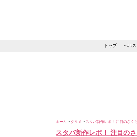
トップ
ヘルス
メイク・コスメ・スキ
ホーム
>
グルメ
>
スタバ新作レポ！ 注目のさく
スタバ新作レポ！ 注目の