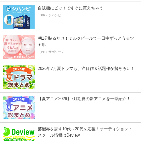
自販機にピッ！ですぐに買えちゃう
（PR）ジハンピ
朝1分貼るだけ！ミルクピールで一日中ずっとうるツ
ヤ肌
（PR）サボリーノ
2026年7月夏ドラマも、注目作＆話題作が勢ぞろい！
【夏アニメ2026】7月期夏の新アニメを一挙紹介！
芸能界を志す10代～20代を応援！オーディション・
スクール情報はDeview