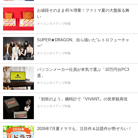
お値段そのまま45％増量！ファミマ夏の大盤振る舞
い
オリコンタイアップ特集
SUPER★DRAGON、自ら描いた”レトロフューチャ
ー”
オリコンタイアップ特集
パソコンメーカー社員が本気で選ぶ「10万円台PC3
選」
オリコンタイアップ特集
「別班のよう」腕時計で『VIVANT』の世界観再現
オリコンタイアップ特集
2026年7月夏ドラマも、注目作＆話題作が勢ぞろい！