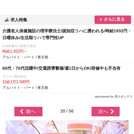
さらに見る
求人特集
介護老人保健施設の理学療法士/認知症リハに携われる/時給1932円・
日曜休み/生活期リハで専門性UP
社会医療法人財団 仁医会
時給1,932円～
アルバイト・パート / 東京都
60代・70代活躍中/交通誘導警備/週1日からOK/研修中も手当有
テイケイ株式会社
日給1万2,500円
アルバイト・パート / 東京都
sponsored by 求人ボックス
20 / 56
前へ
次へ