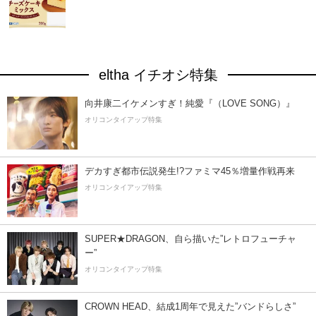
eltha イチオシ特集
向井康二イケメンすぎ！純愛『（LOVE SONG）』
オリコンタイアップ特集
デカすぎ都市伝説発生!?ファミマ45％増量作戦再来
オリコンタイアップ特集
SUPER★DRAGON、自ら描いた”レトロフューチャ
ー”
オリコンタイアップ特集
CROWN HEAD、結成1周年で見えた”バンドらしさ”