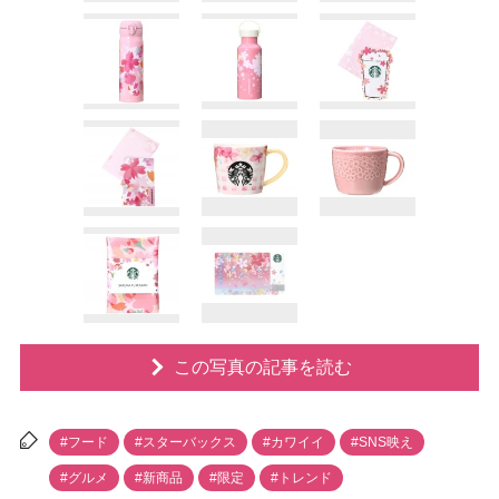
この写真の記事を読む
#フード
#スターバックス
#カワイイ
#SNS映え
#グルメ
#新商品
#限定
#トレンド