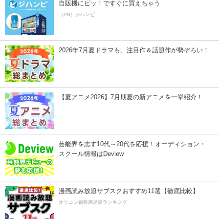
自販機にピッ！ですぐに買えちゃう
（PR）ジハンピ
2026年7月夏ドラマも、注目作＆話題作が勢ぞろい！
【夏アニメ2026】7月期夏の新アニメを一挙紹介！
芸能界を志す10代～20代を応援！オーディション・
スクール情報はDeview
漫画読み放題サブスクおすすめ11選【徹底比較】
オリコン顧客満足度ランキング