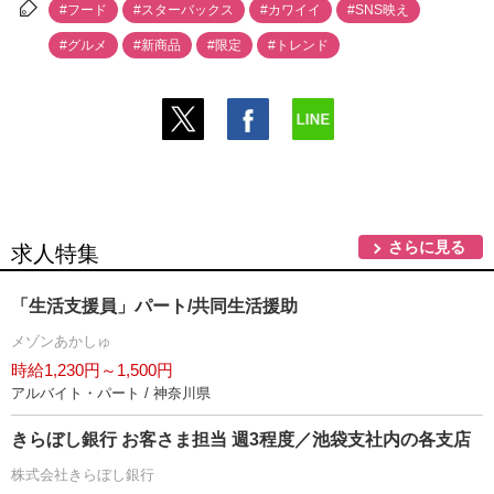
#フード
#スターバックス
#カワイイ
#SNS映え
#グルメ
#新商品
#限定
#トレンド
さらに見る
求人特集
「生活支援員」パート/共同生活援助
メゾンあかしゅ
時給1,230円～1,500円
アルバイト・パート / 神奈川県
きらぼし銀行 お客さま担当 週3程度／池袋支社内の各支店
株式会社きらぼし銀行