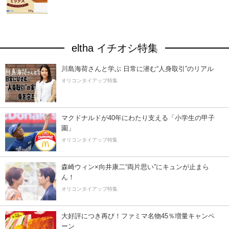
eltha イチオシ特集
川島海荷さんと学ぶ 日常に潜む“人身取引”のリアル
オリコンタイアップ特集
マクドナルドが40年にわたり支える「小学生の甲子
園」
オリコンタイアップ特集
森崎ウィン×向井康二“両片思い”にキュンが止まら
ん！
オリコンタイアップ特集
大好評につき再び！ファミマ名物45％増量キャンペ
ーン