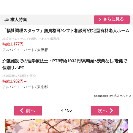
さらに見る
求人特集
「福祉調理スタッフ」無資格可/シフト相談可/住宅型有料老人ホーム
株式会社エメラルドの郷/こもれびの郷徳庵
時給1,177円
アルバイト・パート / 大阪府
介護施設での理学療法士・PT/時給1932円/高時給×残業なし/老健で
個別リハPT
社会医療法人財団 仁医会
時給1,932円～
アルバイト・パート / 東京都
sponsored by 求人ボックス
4 / 56
前へ
次へ