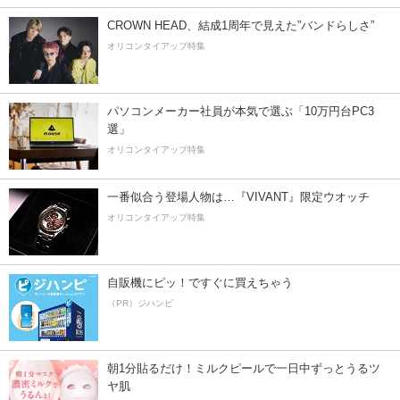
CROWN HEAD、結成1周年で見えた”バンドらしさ”
オリコンタイアップ特集
パソコンメーカー社員が本気で選ぶ「10万円台PC3
選」
オリコンタイアップ特集
一番似合う登場人物は…『VIVANT』限定ウオッチ
オリコンタイアップ特集
自販機にピッ！ですぐに買えちゃう
（PR）ジハンピ
朝1分貼るだけ！ミルクピールで一日中ずっとうるツ
ヤ肌