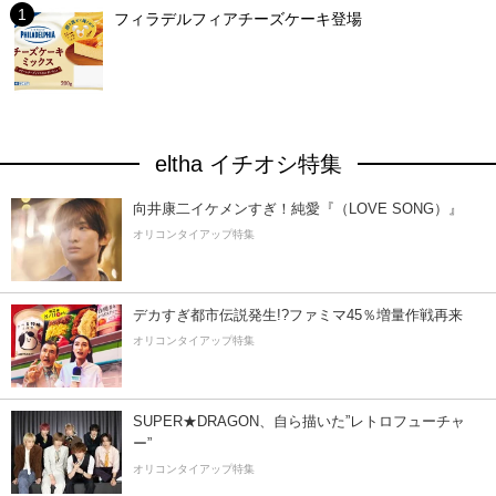
フィラデルフィアチーズケーキ登場
eltha イチオシ特集
向井康二イケメンすぎ！純愛『（LOVE SONG）』
オリコンタイアップ特集
デカすぎ都市伝説発生!?ファミマ45％増量作戦再来
オリコンタイアップ特集
SUPER★DRAGON、自ら描いた”レトロフューチャ
ー”
オリコンタイアップ特集