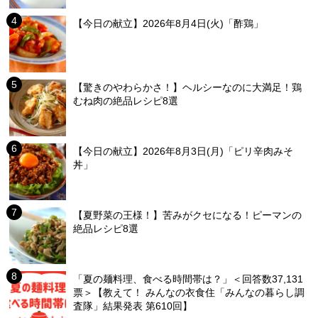
【今日の献立】2026年8月4日(火)「酢鶏」
【驚きのやわらかさ！】ヘルシーなのに大満足！鶏
むね肉の絶品レシピ8選
【今日の献立】2026年8月3日(月)「ピリ辛肉みそ
丼」
【夏野菜の王様！】苦みがクセになる！ピーマンの
絶品レシピ8選
「夏の麺料理、食べる時間帯は？」＜回答数37,131
票＞【教えて！ みんなの衣食住「みんなの暮らし調
査隊」結果発表 第610回】