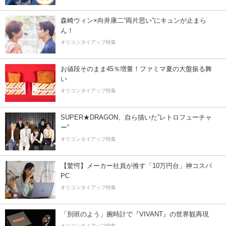
森崎ウィン×向井康二“両片思い”にキュンが止まら
ん！
オリコンタイアップ特集
お値段そのまま45％増量！ファミマ夏の大盤振る舞
い
オリコンタイアップ特集
SUPER★DRAGON、自ら描いた”レトロフューチャ
ー”
オリコンタイアップ特集
【驚愕】メーカー社員が推す「10万円台」神コスパ
PC
オリコンタイアップ特集
「別班のよう」腕時計で『VIVANT』の世界観再現
オリコンタイアップ特集