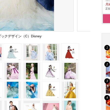
S
月給
正社
ックデザイン（C）Disney