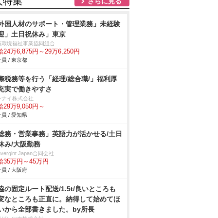
人特集
さらに見る
外国人材のサポート・管理業務」未経験
迎」土日祝休み」東京
域環境福祉事業協同組合
24万6,875円～29万6,250円
員 / 東京都
際税務等を行う「経理/総合職/」福利厚
充実で働きやすさ
ンナイ株式会社
29万9,050円～
員 / 愛知県
総務・営業事務」英語力が活かせる/土日
休み/大阪勤務
nvergint Japan合同会社
給35万円～45万円
員 / 大阪府
協の固定ルート配送/1.5t/良いところも
変なところも正直に。納得して始めてほ
いから全部書きました。by所長