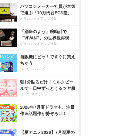
パソコンメーカー社員が本気
で選ぶ「10万円台PC3選」
オリコンタイアップ特集
「別班のよう」腕時計で
『VIVANT』の世界観再現
オリコンタイアップ特集
自販機にピッ！ですぐに買え
ちゃう
（PR）ジハンピ
朝1分貼るだけ！ミルクピー
ルで一日中ずっとうるツヤ肌
（PR）サボリーノ
2026年7月夏ドラマも、注目
作＆話題作が勢ぞろい！
【夏アニメ2026】7月期夏の