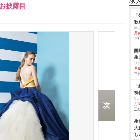
求
お披露目
「
歓
地
月給
正社
国
生
リ
月給
正社
「
祝
Co
月
正社
生
大
し