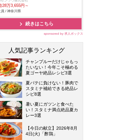
BSゼンツウ株式会社
28万3,655円～
員 / 神奈川県
続きはこちら
sponsored by 求人ボックス
人気記事ランキング
チャンプルーだけじゃもっ
たいない！今年こそ極める
夏ゴーヤ絶品レシピ3選
夏バテに負けない！豚肉で
スタミナ補給できる絶品レ
シピ8選
暑い夏にガツンと食べた
い！スタミナ満点絶品夏カ
レー3選
【今日の献立】2026年8月
4日(火)「酢鶏」