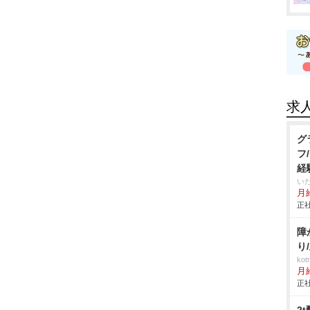
求
グ
フ
経
い
月給
正社
障
り
ko
月
正社