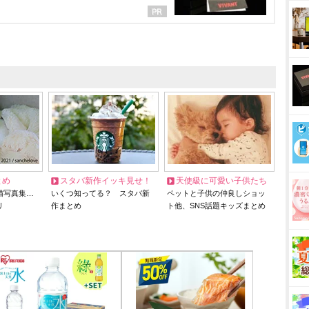
とめ
スタバ新作イッキ見せ！
天使級に可愛い子供たち
猫写真集…
いくつ知ってる？ スタバ新
ペットと子供の仲良しショッ
リ
作まとめ
ト他、SNS話題キッズまとめ