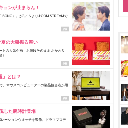
にキュンが止まらん！
ONG）』が8／５よりJ:COM STREAMで
マ夏の大盤振る舞い
ートの人気企画「お値段そのまま おかわり
催！
選」とは？
で、マウスコンピューターの製品担当者が用
表現した腕時計登場
ラボレーションウオッチを製作。ドラマプロデ