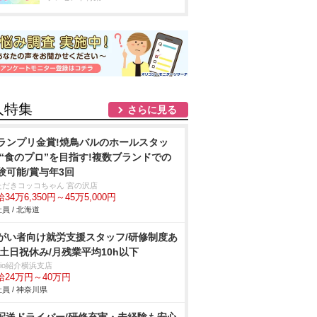
人特集
さらに見る
ランプリ金賞!焼鳥バルのホールスタッ
/“食のプロ”を目指す!複数ブランドでの
験可能/賞与年3回
ただきコッコちゃん 宮の沢店
34万6,350円～45万5,000円
員 / 北海道
がい者向け就労支援スタッフ/研修制度あ
/土日祝休み/月残業平均10h以下
trio紹介横浜支店
給24万円～40万円
員 / 神奈川県