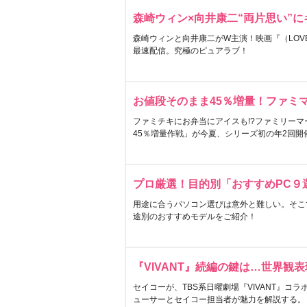
森崎ウィン×向井康二“両片思い”
森崎ウィンと向井康二がW主演！映画『（LOVE S
最速配信。究極のピュアラブ！
お値段そのまま45％増量！ファミ
ファミチキにお弁当にアイスも!?ファミリーマ
45％増量作戦」が今夏、シリーズ初の年2回開
プロ厳選！目的別「おすすめPC９
用途に合うパソコン選びは意外と難しい。そこ
途別のおすすめモデルをご紹介！
『VIVANT』続編の鍵は…世界観
セイコーが、TBS系日曜劇場『VIVANT』コ
ューサーとセイコー担当者が魅力を解説する。