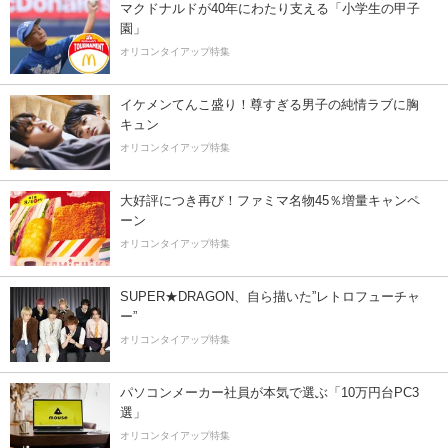
マクドナルドが40年にわたり支える「小学生の甲子
園」
オリコンタイアップ特集
イケメンてんこ盛り！尊すぎる男子の純情ラブに胸
キュン
オリコンタイアップ特集
大好評につき再び！ファミマ名物45％増量キャンペ
ーン
オリコンタイアップ特集
SUPER★DRAGON、自ら描いた”レトロフューチャ
ー”
オリコンタイアップ特集
パソコンメーカー社員が本気で選ぶ「10万円台PC3
選」
オリコンタイアップ特集