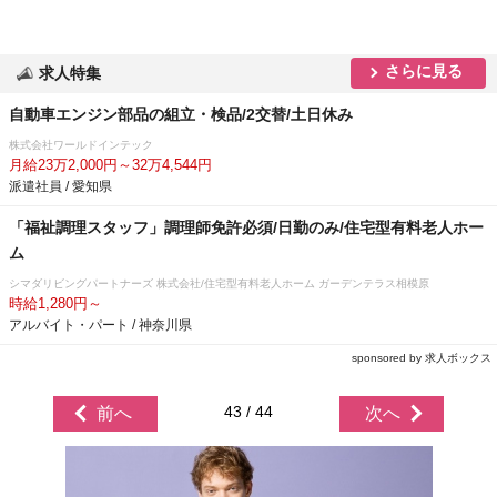
さらに見る
求人特集
自動車エンジン部品の組立・検品/2交替/土日休み
株式会社ワールドインテック
月給23万2,000円～32万4,544円
派遣社員 / 愛知県
「福祉調理スタッフ」調理師免許必須/日勤のみ/住宅型有料老人ホー
ム
シマダリビングパートナーズ 株式会社/住宅型有料老人ホーム ガーデンテラス相模原
時給1,280円～
アルバイト・パート / 神奈川県
sponsored by 求人ボックス
43 / 44
前へ
次へ