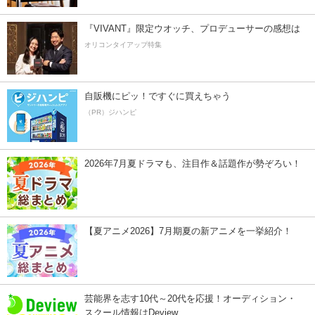
『VIVANT』限定ウオッチ、プロデューサーの感想は
オリコンタイアップ特集
自販機にピッ！ですぐに買えちゃう
（PR）ジハンピ
2026年7月夏ドラマも、注目作＆話題作が勢ぞろい！
【夏アニメ2026】7月期夏の新アニメを一挙紹介！
芸能界を志す10代～20代を応援！オーディション・
スクール情報はDeview