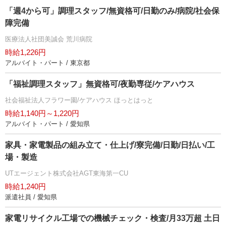
「週4から可」調理スタッフ/無資格可/日勤のみ/病院/社会保
障完備
医療法人社団美誠会 荒川病院
時給1,226円
アルバイト・パート / 東京都
「福祉調理スタッフ」無資格可/夜勤専従/ケアハウス
社会福祉法人フラワー園/ケアハウス ほっとはっと
時給1,140円～1,220円
アルバイト・パート / 愛知県
家具・家電製品の組み立て・仕上げ/寮完備/日勤/日払い/工
場・製造
UTエージェント株式会社AGT東海第一CU
時給1,240円
派遣社員 / 愛知県
家電リサイクル工場での機械チェック・検査/月33万超 土日