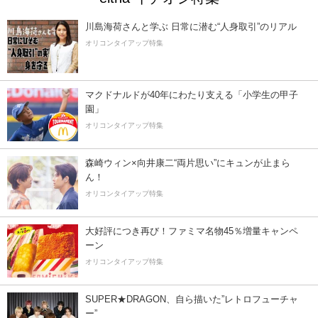
川島海荷さんと学ぶ 日常に潜む“人身取引”のリアル
オリコンタイアップ特集
マクドナルドが40年にわたり支える「小学生の甲子
園」
オリコンタイアップ特集
森崎ウィン×向井康二“両片思い”にキュンが止まら
ん！
オリコンタイアップ特集
大好評につき再び！ファミマ名物45％増量キャンペ
ーン
オリコンタイアップ特集
SUPER★DRAGON、自ら描いた”レトロフューチャ
ー”