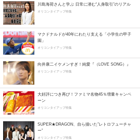
川島海荷さんと学ぶ 日常に潜む“人身取引”のリアル
オリコンタイアップ特集
マクドナルドが40年にわたり支える「小学生の甲子
園」
オリコンタイアップ特集
向井康二イケメンすぎ！純愛『（LOVE SONG）』
オリコンタイアップ特集
大好評につき再び！ファミマ名物45％増量キャンペ
ーン
オリコンタイアップ特集
SUPER★DRAGON、自ら描いた”レトロフューチャ
ー”
オリコンタイアップ特集