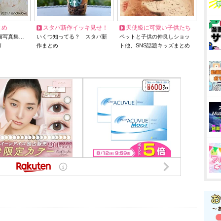
とめ
スタバ新作イッキ見せ！
天使級に可愛い子供たち
猫写真集…
いくつ知ってる？ スタバ新
ペットと子供の仲良しショッ
リ
作まとめ
ト他、SNS話題キッズまとめ