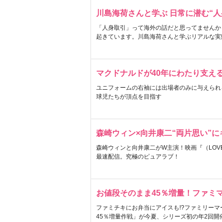
川島海荷さんと学ぶ 日常に潜む“人
「人身取引」って海外の話だと思ってませんか
起きています。川島海荷さんと学ぶリアルな実
マクドナルドが40年にわたり支え
ユニフォームの右袖には出場者のみに与えられ
球児たちが頂点を目指す
森崎ウィン×向井康二“両片思い”
森崎ウィンと向井康二がW主演！映画『（LOVE S
最速配信。究極のピュアラブ！
お値段そのまま45％増量！ファミ
ファミチキにお弁当にアイスも!?ファミリーマ
45％増量作戦」が今夏、シリーズ初の年2回開