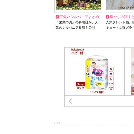
可愛いシルバニアまとめ
癒やしの猫ま
『鬼滅の刃』の再現ほか、人
人気タレント猫、
気のシルバニア投稿を公開
キュートな猫ズラ
P R