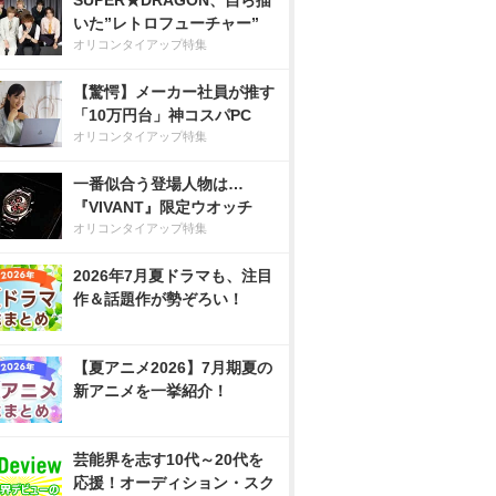
SUPER★DRAGON、自ら描
いた”レトロフューチャー”
オリコンタイアップ特集
【驚愕】メーカー社員が推す
「10万円台」神コスパPC
オリコンタイアップ特集
一番似合う登場人物は…
『VIVANT』限定ウオッチ
オリコンタイアップ特集
2026年7月夏ドラマも、注目
作＆話題作が勢ぞろい！
【夏アニメ2026】7月期夏の
新アニメを一挙紹介！
芸能界を志す10代～20代を
応援！オーディション・スク