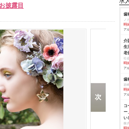
求
お披露目
歯
ノ
時給
アル
介
生
老
社
時給
アル
歯
崎
時給
アル
コ
ー
い
株
時給