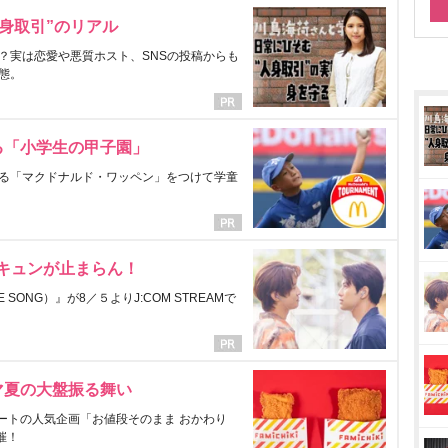
身取引”のリアル
？実は恋愛や悪質ホスト、SNSの投稿からも
態。
る「小学生の甲子園」
る「マクドナルド・ワッペン」をつけて学童
にキュンが止まらん！
ONG）』が8／５よりJ:COM STREAMで
マ夏の大盤振る舞い
ートの人気企画「お値段そのまま おかわり
催！