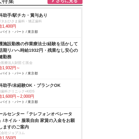
人特集
さらに見る
科助手/駅チカ・賞与あり
ガタおひさま歯科・矯正歯科
1,400円
バイト・パート / 東京都
護施設勤務の作業療法士/経験を活かして
活期リハへ時給1932円・残業なし安心の
健勤務
会医療法人財団 仁医会
1,932円～
バイト・パート / 東京都
科助手/未経験OK・ブランクOK
歯科クリニック+KIDS
1,600円～2,000円
バイト・パート / 東京都
ールセンター「テレフォンオペレータ
」/ネイル・服装自由 家賃の入金をお願
しますのご案内
式会社ジョブコム
1,550円