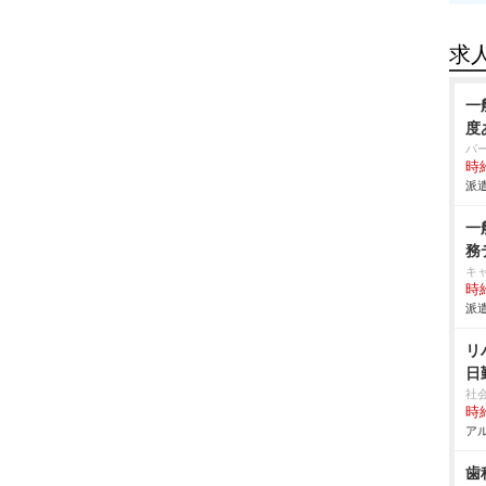
求
一
度
パ
時給
派遣
一
務
キ
時給
派遣
リ
日
社
時給
アル
歯