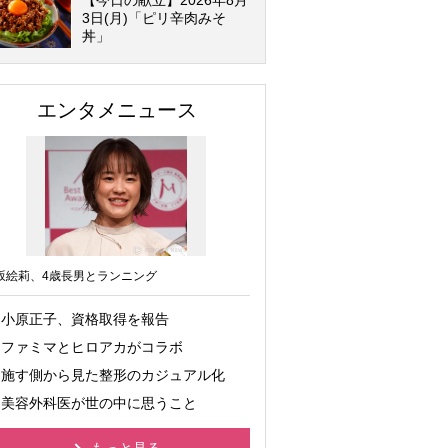
【今日の献立】2026年8月
3日(月)「ピリ辛肉みそ
丼」
エンタメニュース
坂絵莉、4歳長男とランニング
小原正子、資格取得を報告
ファミマとヒロアカがコラボ
施す側から見た整形のカジュアル化
美容外科医が世の中に思うこと