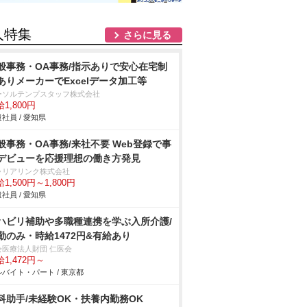
人特集
さらに見る
般事務・OA事務/指示ありで安心在宅制
ありメーカーでExcelデータ加工等
ーソルテンプスタッフ株式会社
1,800円
社員 / 愛知県
般事務・OA事務/来社不要 Web登録で事
デビューを応援理想の働き方発見
ャリアリンク株式会社
1,500円～1,800円
社員 / 愛知県
ハビリ補助や多職種連携を学ぶ入所介護/
勤のみ・時給1472円&有給あり
会医療法人財団 仁医会
1,472円～
バイト・パート / 東京都
科助手/未経験OK・扶養内勤務OK