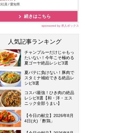
社員 / 愛知県
続きはこちら
sponsored by 求人ボックス
人気記事ランキング
チャンプルーだけじゃもっ
たいない！今年こそ極める
夏ゴーヤ絶品レシピ3選
夏バテに負けない！豚肉で
スタミナ補給できる絶品レ
シピ8選
コスパ最強！ひき肉の絶品
レシピ8選【和・洋・エス
ニック全部うまい】
【今日の献立】2026年8月
4日(火)「酢鶏」