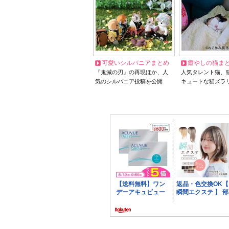
可愛いシルバニアまとめ
癒やしの猫ま
『鬼滅の刃』の再現ほか、人
人気タレント猫、
気のシルバニア投稿を公開
キュートな猫ズラ