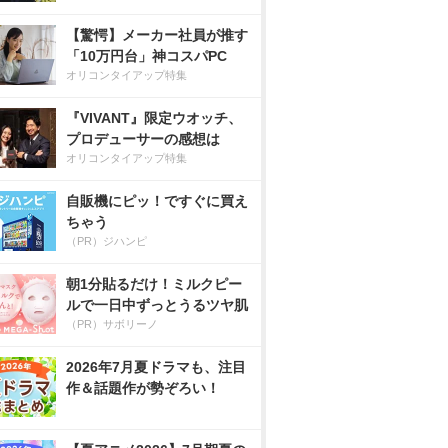
【驚愕】メーカー社員が推す
「10万円台」神コスパPC
オリコンタイアップ特集
『VIVANT』限定ウオッチ、
プロデューサーの感想は
オリコンタイアップ特集
自販機にピッ！ですぐに買え
ちゃう
（PR）ジハンピ
朝1分貼るだけ！ミルクピー
ルで一日中ずっとうるツヤ肌
（PR）サボリーノ
2026年7月夏ドラマも、注目
作＆話題作が勢ぞろい！