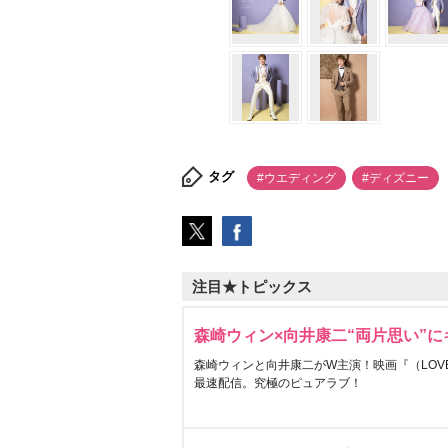
タグ
#ウエディング
#ディズニー
注目★トピックス
森崎ウィン×向井康二“両片思い”
森崎ウィンと向井康二がW主演！映画『（LOVE S
最速配信。究極のピュアラブ！