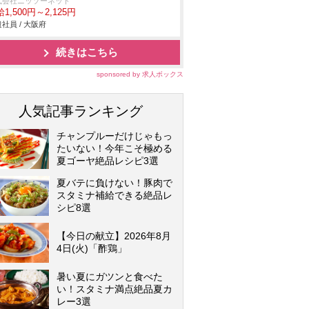
式会社ニッソーネット
1,500円～2,125円
社員 / 大阪府
続きはこちら
sponsored by 求人ボックス
人気記事ランキング
チャンプルーだけじゃもっ
たいない！今年こそ極める
夏ゴーヤ絶品レシピ3選
夏バテに負けない！豚肉で
スタミナ補給できる絶品レ
シピ8選
【今日の献立】2026年8月
4日(火)「酢鶏」
暑い夏にガツンと食べた
い！スタミナ満点絶品夏カ
レー3選