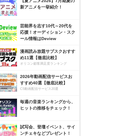
【夏アニメ2026】7月期夏の
新アニメを一挙紹介！
芸能界を志す10代～20代を
応援！オーディション・スク
ール情報はDeview
漫画読み放題サブスクおすす
め11選【徹底比較】
オリコン顧客満足度ランキング
2026年動画配信サービスお
すすめ40選【徹底比較】
CS動画配信サービス20選
毎週の音楽ランキングから、
ヒットの推移をチェック！
試写会、登壇イベント、サイ
ンチェキなどプレゼント！