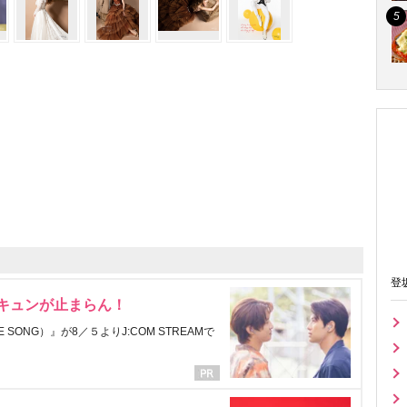
登
にキュンが止まらん！
ONG）』が8／５よりJ:COM STREAMで