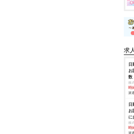
求
日
お
数
株
時給
派遣
日
お
に
株
時給
派遣