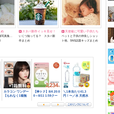
とめ
スタバ新作イッキ見せ！
天使級に可愛い子供たち
猫写真集…
いくつ知ってる？ スタバ新
ペットと子供の仲良しショッ
リ
作まとめ
ト他、SNS話題キッズまとめ