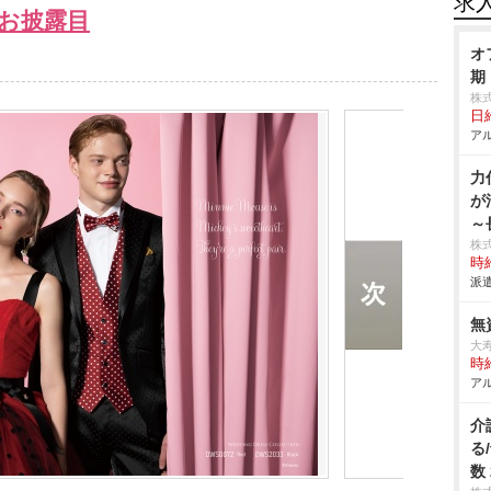
求
お披露目
オ
期
株
日給
アル
力
が
～
株
時給
派遣
無
大
時給
アル
介
る
数