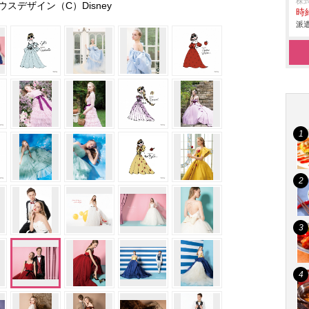
株
スデザイン（C）Disney
時給
派遣