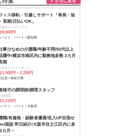
人特集
さらに見る
フィス移転・引越しサポート「単発・短
・長期/日払いOK」
式会社ハンデックス
9,600円
バイト・パート / 愛知県
仕事少なめの介護職/年齢不問/50代以上
活躍中/横浜市南区内に勤務地多数 2カ月
長期
式会社ニッソーネット
1,500円～2,250円
社員 / 神奈川県
資格可の調理師/調理スタッフ
寿会病院
1,215円
バイト・パート / 大阪府
護職/有資格・経験者優遇/収入UP目指せ
/tel面談 即日紹介/大阪市住之江区内に多
 2カ月～