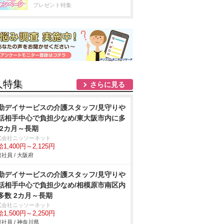
プレゼント特集
人特集
さらに見る
勤デイサービスの介護スタッフ/見守り
話相手中心で負担少なめ/東大阪市内に多
 2カ月～長期
式会社ニッソーネット
1,400円～2,125円
社員 / 大阪府
勤デイサービスの介護スタッフ/見守り
話相手中心で負担少なめ/相模原市南区内
多数 2カ月～長期
式会社ニッソーネット
1,500円～2,250円
社員 / 神奈川県