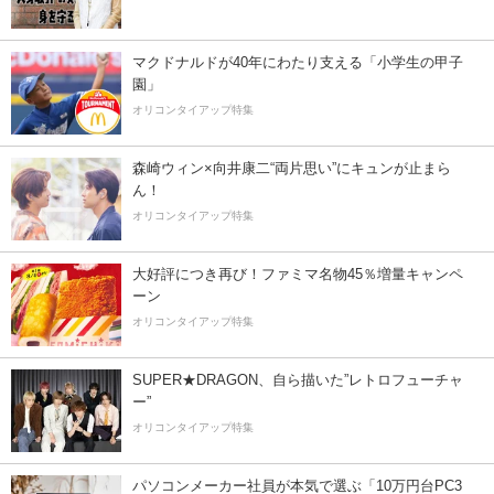
マクドナルドが40年にわたり支える「小学生の甲子
園」
オリコンタイアップ特集
森崎ウィン×向井康二“両片思い”にキュンが止まら
ん！
オリコンタイアップ特集
大好評につき再び！ファミマ名物45％増量キャンペ
ーン
オリコンタイアップ特集
SUPER★DRAGON、自ら描いた”レトロフューチャ
ー”
オリコンタイアップ特集
パソコンメーカー社員が本気で選ぶ「10万円台PC3