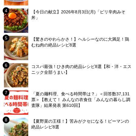
【今日の献立】2026年8月3日(月)「ピリ辛肉みそ
丼」
【驚きのやわらかさ！】ヘルシーなのに大満足！鶏
むね肉の絶品レシピ8選
コスパ最強！ひき肉の絶品レシピ8選【和・洋・エス
ニック全部うまい】
「夏の麺料理、食べる時間帯は？」＜回答数37,131
票＞【教えて！ みんなの衣食住「みんなの暮らし調
査隊」結果発表 第610回】
【夏野菜の王様！】苦みがクセになる！ピーマンの
絶品レシピ8選