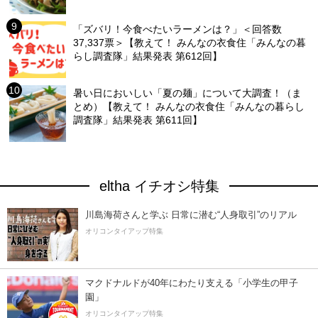
「ズバリ！今食べたいラーメンは？」＜回答数
37,337票＞【教えて！ みんなの衣食住「みんなの暮
らし調査隊」結果発表 第612回】
暑い日においしい「夏の麺」について大調査！（ま
とめ）【教えて！ みんなの衣食住「みんなの暮らし
調査隊」結果発表 第611回】
eltha イチオシ特集
川島海荷さんと学ぶ 日常に潜む“人身取引”のリアル
オリコンタイアップ特集
マクドナルドが40年にわたり支える「小学生の甲子
園」
オリコンタイアップ特集