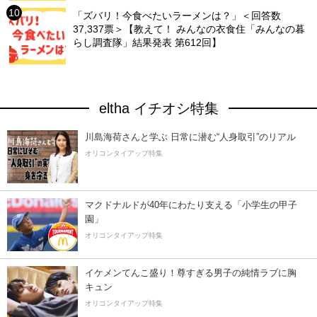
「ズバリ！今食べたいラーメンは？」＜回答数
37,337票＞【教えて！ みんなの衣食住「みんなの暮
らし調査隊」結果発表 第612回】
eltha イチオシ特集
川島海荷さんと学ぶ 日常に潜む“人身取引”のリアル
オリコンタイアップ特集
マクドナルドが40年にわたり支える「小学生の甲子
園」
オリコンタイアップ特集
イケメンてんこ盛り！尊すぎる男子の純情ラブに胸
キュン
オリコンタイアップ特集