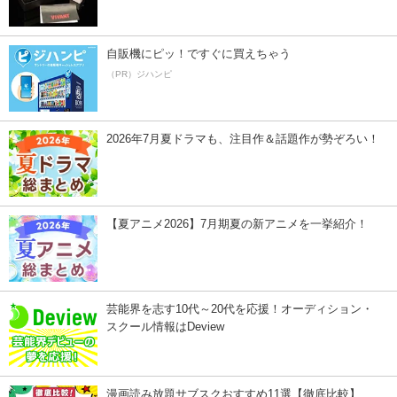
自販機にピッ！ですぐに買えちゃう
（PR）ジハンピ
2026年7月夏ドラマも、注目作＆話題作が勢ぞろい！
【夏アニメ2026】7月期夏の新アニメを一挙紹介！
芸能界を志す10代～20代を応援！オーディション・
スクール情報はDeview
漫画読み放題サブスクおすすめ11選【徹底比較】