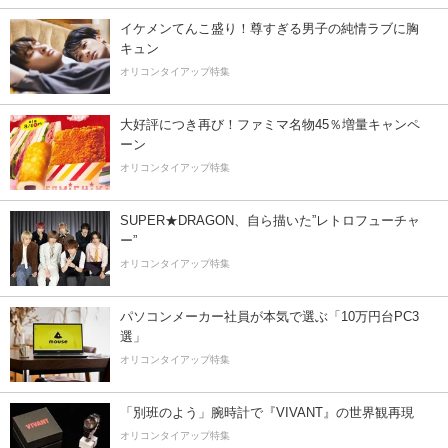
イケメンてんこ盛り！尊すぎる男子の純情ラブに胸
キュン
オリコンタイアップ特集
大好評につき再び！ファミマ名物45％増量キャンペ
ーン
オリコンタイアップ特集
SUPER★DRAGON、自ら描いた”レトロフューチャ
ー”
オリコンタイアップ特集
パソコンメーカー社員が本気で選ぶ「10万円台PC3
選」
オリコンタイアップ特集
「別班のよう」腕時計で『VIVANT』の世界観再現
オリコンタイアップ特集