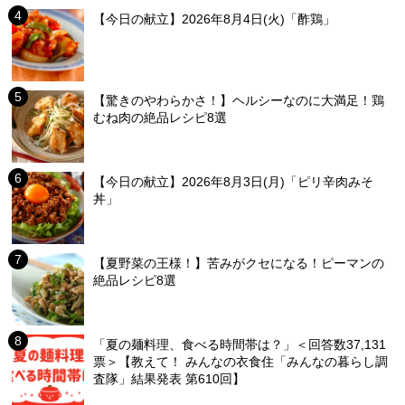
【今日の献立】2026年8月4日(火)「酢鶏」
【驚きのやわらかさ！】ヘルシーなのに大満足！鶏
むね肉の絶品レシピ8選
【今日の献立】2026年8月3日(月)「ピリ辛肉みそ
丼」
【夏野菜の王様！】苦みがクセになる！ピーマンの
絶品レシピ8選
「夏の麺料理、食べる時間帯は？」＜回答数37,131
票＞【教えて！ みんなの衣食住「みんなの暮らし調
査隊」結果発表 第610回】