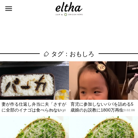
タグ：おもしろ
妻が作る仕返し弁当に夫「さすが
育児に参加しないパパを詰める5
に全部のイナゴは食べられない」
歳娘のお説教に1800万再生
2023.02.16
2023.02.06