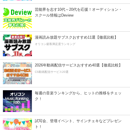
芸能界を志す10代～20代を応援！オーディション・
スクール情報はDeview
漫画読み放題サブスクおすすめ11選【徹底比較】
オリコン顧客満足度ランキング
2026年動画配信サービスおすすめ40選【徹底比較】
CS動画配信サービス20選
毎週の音楽ランキングから、ヒットの推移をチェッ
ク！
試写会、登壇イベント、サインチェキなどプレゼン
ト！