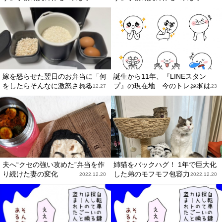
嫁を怒らせた翌日のお弁当に「何
誕生から11年、『LINEスタン
をしたらそんなに激怒される...
プ』の現在地 今のトレンドは
2022.12.27
2022.12.23
夫へ“クセの強い攻めた”弁当を作
姉猫をバックハグ！ 1年で巨大化
り続けた妻の変化
した弟のモフモフ包容力
2022.12.20
2022.12.20