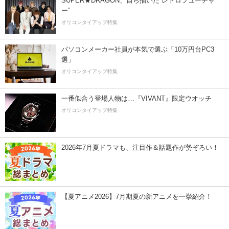
SUPER★DRAGON、自ら描いた”レトロフューチャ
ー”
オリコンタイアップ特集
パソコンメーカー社員が本気で選ぶ「10万円台PC3
選」
オリコンタイアップ特集
一番似合う登場人物は…『VIVANT』限定ウオッチ
オリコンタイアップ特集
2026年7月夏ドラマも、注目作＆話題作が勢ぞろい！
【夏アニメ2026】7月期夏の新アニメを一挙紹介！