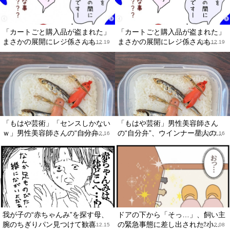
「カートごと購入品が盗まれた」
「カートごと購入品が盗まれた」
まさかの展開にレジ係さんも...
まさかの展開にレジ係さんも...
2022.12.19
2022.12.19
「もはや芸術」「センスしかない
「もはや芸術」男性美容師さん
ｗ」男性美容師さんの“自分弁...
の“自分弁”、ウインナー星人の...
2022.12.16
2022.12.16
我が子の“赤ちゃんみ”を探す母、
ドアの下から「そっ…」、飼い主
腕のちぎりパン見つけて歓喜
の緊急事態に差し出された“小...
2022.12.15
2022.12.08