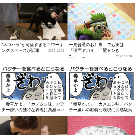
“ネコハラ”が可愛すぎるコワーキ
一見普通のお弁当、でも実は…
ングスペースが話題
「側面ヤバイ」「壁ドンき
2022.12.01
た」 ...
2022.11.29
「毒草かよ」「カメムシ味」パク
「毒草かよ」「カメムシ味」パク
チー嫌いの独特な表現に共感...
チー嫌いの独特な表現に共感殺到
2022.10.26
2022.10.26