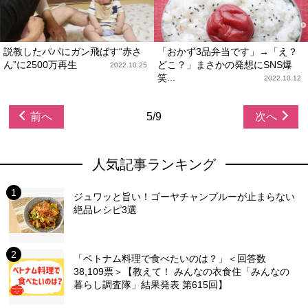
説教したパパにガン飛ばす“赤さ
「おかず3品弁当です」→「え？
ん”に2500万再生
どこ？」まさかの発想にSNS爆
2022.10.25
笑...
2022.10.12
前へ
5/9
次へ
人気記事ランキング
ジュワッと旨い！ゴーヤチャンプルーが止まらない
絶品レシピ3選
「ベトナム料理で食べたいのは？」＜回答数
38,109票＞【教えて！ みんなの衣食住「みんなの
暮らし調査隊」結果発表 第615回】