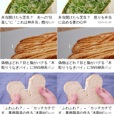
弁当開けたら芝生？ 夫への“仕
弁当開けたら芝生？ 怒りを弁当
返し”に「これは神弁当」怒り...
に込める妻の心中
2023.01.30
2023.01.30
偽物はどれ？目と脳がバグる『木
偽物はどれ？目と脳がバグる『木
彫りうなぎパイ』にSNS仰天「...
彫りうなぎパイ』にSNS仰天「...
2023.01.17
2023.01.17
「ふわふわ？」→「カッチカチで
「ふわふわ？」→「カッチカチで
す」事務職員の作る “木彫り”...
す」事務職員の作る “木彫り”...
2023.01.05
2023.01.05