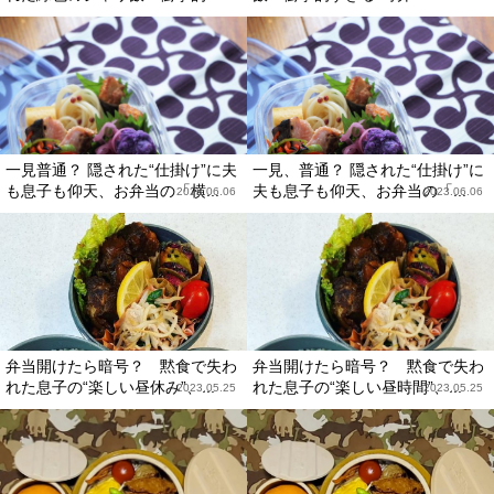
一見普通？ 隠された“仕掛け”に夫
一見、普通？ 隠された“仕掛け”に
も息子も仰天、お弁当の「横...
夫も息子も仰天、お弁当の「...
2023.06.06
2023.06.06
弁当開けたら暗号？ 黙食で失わ
弁当開けたら暗号？ 黙食で失わ
れた息子の“楽しい昼休み”、...
れた息子の“楽しい昼時間”、...
2023.05.25
2023.05.25