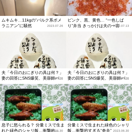
ムキムキ…11kgの“バルク系ポメ
ピンク、黒、黄色… “一色しば
ラニアン”に騒然
り”弁当 きっかけは夫の一言
2023.07.26
2023.07.13
夫「今日のおにぎりの具は何？」
夫「今日のおにぎりの具は何？」
妻の回答にSNS爆笑、美容師パ...
妻の回答にSNS爆笑、美容師パ...
2023.07.06
2023.07.06
息子に怒られる？ 分量ミスで生ま
分量ミスで生まれた緑色のシャリ
れた緑色のシャリ飯…衝撃的...
飯…衝撃的すぎる“奇弁”
2023.06.30
2023.06.30