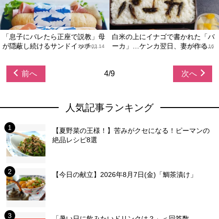
「息子にバレたら正座で説教」母
白米の上にイナゴで書かれた「バ
が隠蔽し続けるサンドイッチ...
ーカ」…ケンカ翌日、妻が作る...
2023.03.14
2023.02.16
前へ
4/9
次へ
人気記事ランキング
【夏野菜の王様！】苦みがクセになる！ピーマンの
絶品レシピ8選
【今日の献立】2026年8月7日(金)「鯛茶漬け」
「暑い日に飲みたいドリンクは？」＜回答数