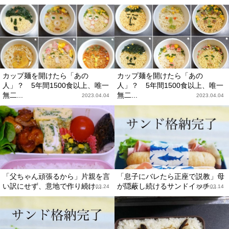
カップ麺を開けたら「あの
カップ麺を開けたら「あの
人」？ 5年間1500食以上、唯一
人」？ 5年間1500食以上、唯一
無二...
無二...
2023.04.04
2023.04.04
「父ちゃん頑張るから」片親を言
「息子にバレたら正座で説教」母
い訳にせず、意地で作り続け...
が隠蔽し続けるサンドイッチ...
2023.03.24
2023.03.14