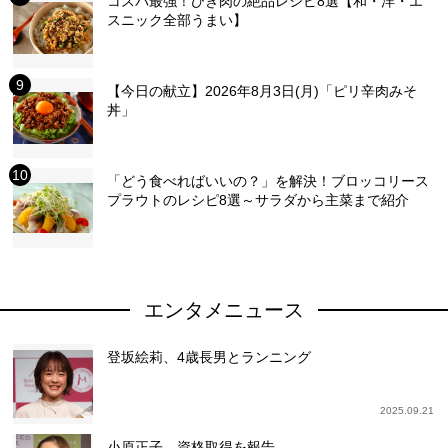
コスパ最強！ひき肉の絶品レシピ8選【和・洋・エ
スニック全部うまい】
【今日の献立】2026年8月3日(月)「ピリ辛肉みそ
丼」
「どう食べればいいの？」を解決！ブロッコリース
プラウトのレシピ8選～サラダから主菜まで紹介
エンタメニュース
登坂絵莉、4歳長男とランニング
2025.09.21
小原正子、資格取得を報告