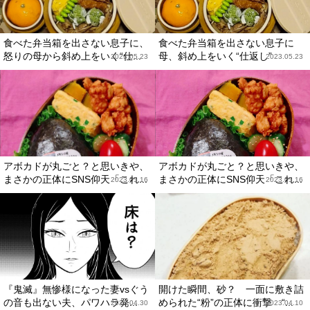
食べた弁当箱を出さない息子に、
食べた弁当箱を出さない息子に
怒りの母から斜め上をいく“仕...
母、斜め上をいく“仕返し”
2023.05.23
2023.05.23
アボカドが丸ごと？と思いきや、
アボカドが丸ごと？と思いきや、
まさかの正体にSNS仰天「これ...
まさかの正体にSNS仰天「これ...
2023.05.16
2023.05.16
『鬼滅』無惨様になった妻vsぐう
開けた瞬間、砂？ 一面に敷き詰
の音も出ない夫、パワハラ発...
められた“粉”の正体に衝撃 “...
2023.04.30
2023.04.10