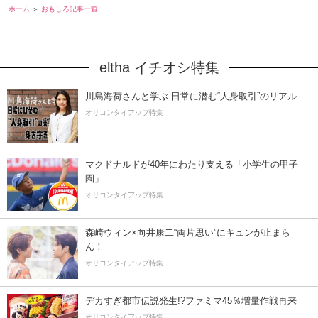
ホーム
おもしろ記事一覧
eltha イチオシ特集
川島海荷さんと学ぶ 日常に潜む“人身取引”のリアル
オリコンタイアップ特集
マクドナルドが40年にわたり支える「小学生の甲子
園」
オリコンタイアップ特集
森崎ウィン×向井康二“両片思い”にキュンが止まら
ん！
オリコンタイアップ特集
デカすぎ都市伝説発生!?ファミマ45％増量作戦再来
オリコンタイアップ特集