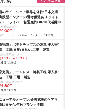
人特集
さらに見る
題のライドシェア業界を体験!日本交通
実践型インターン/選考優遇あり/ライド
ェアドライバー/普通免許OK/20代活躍中
本交通株式会社
2,000円～
バイト・パート / 新卒・インターン / 東京都
寮完備」ポテトチップスの製造/即入寮/
造・工場/日勤/日払い/工場・製造
式会社京栄センター
1,230円～1,538円
社員 / 北海道
寮完備」アームレスト縫製工程/即入寮/
造・工場/工場・製造
式会社京栄センター
1,500円
社員 / 東京都
ニューアルオープン/介護施設のケアマ
/週1日から/年齢ブランク不問