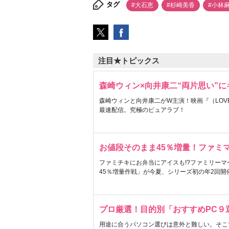
タグ
#大石恵
#杉崎美香
#小林
注目★トピックス
森崎ウィン×向井康二“両片思い”
森崎ウィンと向井康二がW主演！映画『（LOVE S
最速配信。究極のピュアラブ！
お値段そのまま45％増量！ファミ
ファミチキにお弁当にアイスも!?ファミリーマ
45％増量作戦」が今夏、シリーズ初の年2回開
プロ厳選！目的別「おすすめPC９
用途に合うパソコン選びは意外と難しい。そこ