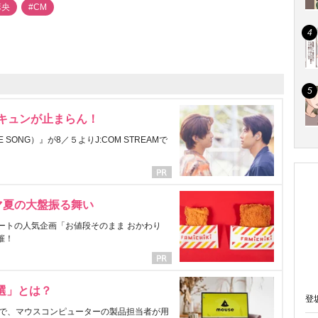
麻央
#CM
にキュンが止まらん！
ONG）』が8／５よりJ:COM STREAMで
マ夏の大盤振る舞い
ートの人気企画「お値段そのまま おかわり
催！
選」とは？
登
で、マウスコンピューターの製品担当者が用