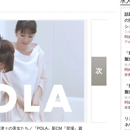
求
話
の
シ
日
時給
アル
「
製
株
時給
派遣
「
製
株
時給
派遣
リ
ネ
津々の美女たち／『POLA』新CM『登場』篇