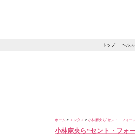
トップ
ヘルス
メイク・コスメ・スキ
ホーム
>
エンタメ
>
小林麻央ら“セント・フォー
小林麻央ら“セント・フォー