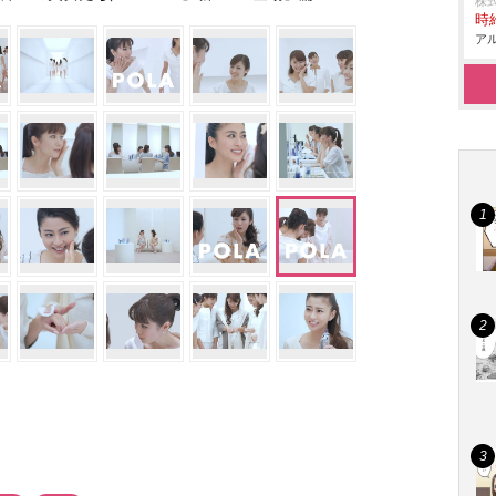
株
時給
アル