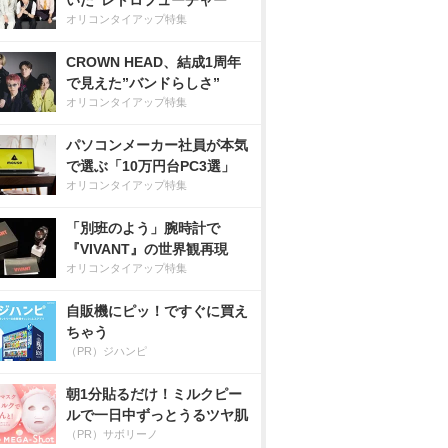
いた”レトロフューチャー”
オリコンタイアップ特集
CROWN HEAD、結成1周年
で見えた”バンドらしさ”
オリコンタイアップ特集
パソコンメーカー社員が本気
で選ぶ「10万円台PC3選」
オリコンタイアップ特集
「別班のよう」腕時計で
『VIVANT』の世界観再現
オリコンタイアップ特集
自販機にピッ！ですぐに買え
ちゃう
（PR）ジハンピ
朝1分貼るだけ！ミルクピー
ルで一日中ずっとうるツヤ肌
（PR）サボリーノ