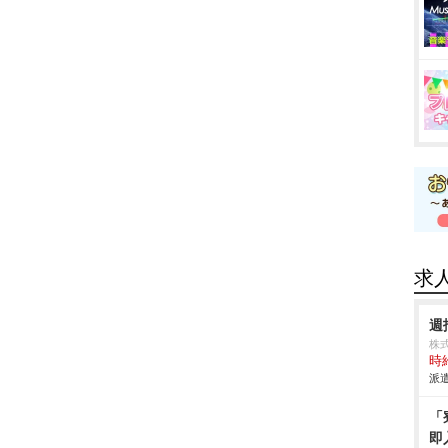
求
週
株式
時給
派遣
「
即