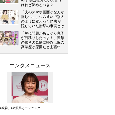
発！ 夫は仕方ないと言う
けれど諦めるべき？
「夫のスマホ画面がなんか
怪しい…」ジム通いで別人
のように変わった!? 夫が
隠していた衝撃の事実とは
「嫁に問題があるから息子
が目移りしたのよ！」義母
の驚きの見解に唖然…嫁の
高学歴が原因だと主張!?
エンタメニュース
坂絵莉、4歳長男とランニング