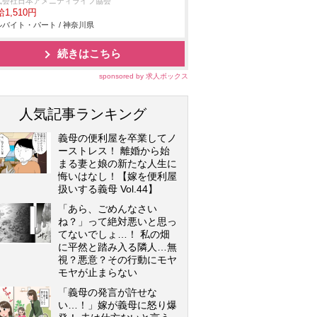
式会社日本アメニティライフ協会
1,510円
バイト・パート / 神奈川県
続きはこちら
sponsored by 求人ボックス
人気記事ランキング
義母の便利屋を卒業してノ
ーストレス！ 離婚から始
まる妻と娘の新たな人生に
悔いはなし！【嫁を便利屋
扱いする義母 Vol.44】
「あら、ごめんなさい
ね？」って絶対悪いと思っ
てないでしょ…！ 私の畑
に平然と踏み入る隣人…無
視？悪意？その行動にモヤ
モヤが止まらない
「義母の発言が許せな
い…！」嫁が義母に怒り爆