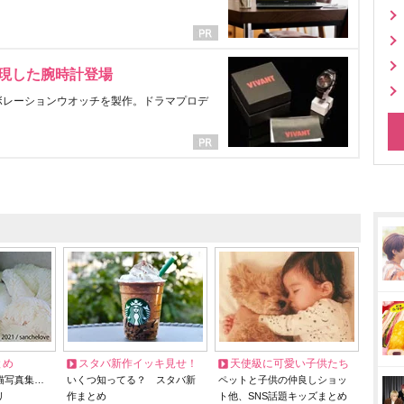
表現した腕時計登場
ラボレーションウオッチを製作。ドラマプロデ
とめ
スタバ新作イッキ見せ！
天使級に可愛い子供たち
猫写真集…
いくつ知ってる？ スタバ新
ペットと子供の仲良しショッ
リ
作まとめ
ト他、SNS話題キッズまとめ