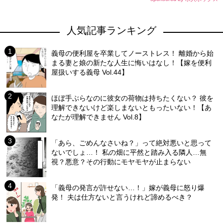
人気記事ランキング
義母の便利屋を卒業してノーストレス！ 離婚から始
まる妻と娘の新たな人生に悔いはなし！【嫁を便利
屋扱いする義母 Vol.44】
ほぼ手ぶらなのに彼女の荷物は持ちたくない？ 彼を
理解できないけど楽しまないともったいない！【あ
なたが理解できません Vol.8】
「あら、ごめんなさいね？」って絶対悪いと思って
ないでしょ…！ 私の畑に平然と踏み入る隣人…無
視？悪意？その行動にモヤモヤが止まらない
「義母の発言が許せない…！」嫁が義母に怒り爆
発！ 夫は仕方ないと言うけれど諦めるべき？