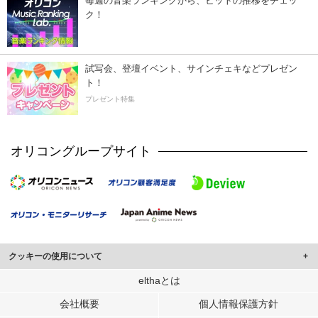
毎週の音楽ランキングから、ヒットの推移をチェッ
ク！
試写会、登壇イベント、サインチェキなどプレゼン
ト！
プレゼント特集
オリコングループサイト
クッキーの使用について
このサイトでは Cookie を使用して、ユーザーに合わせたコンテンツや広告の
elthaとは
表示、ソーシャル メディア機能の提供、広告の表示回数やクリック数の測定を
会社概要
個人情報保護方針
行っています。
また、ユーザーによるサイトの利用状況についても情報を収集し、ソーシャル