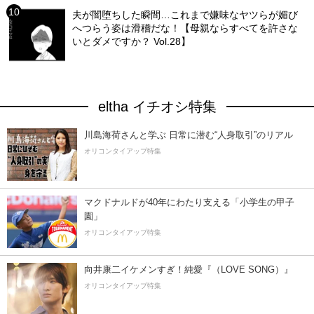
夫が闇堕ちした瞬間…これまで嫌味なヤツらが媚び
へつらう姿は滑稽だな！【母親ならすべてを許さな
いとダメですか？ Vol.28】
eltha イチオシ特集
川島海荷さんと学ぶ 日常に潜む“人身取引”のリアル
オリコンタイアップ特集
マクドナルドが40年にわたり支える「小学生の甲子
園」
オリコンタイアップ特集
向井康二イケメンすぎ！純愛『（LOVE SONG）』
オリコンタイアップ特集