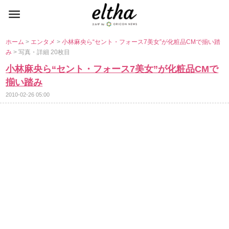
ホーム
>
エンタメ
>
小林麻央ら“セント・フォース7美女”が化粧品CMで揃い踏
み
> 写真・詳細 20枚目
小林麻央ら“セント・フォース7美女”が化粧品CMで
揃い踏み
2010-02-26 05:00