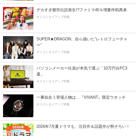
デカすぎ都市伝説発生!?ファミマ45％増量作戦再来
オリコンタイアップ特集
SUPER★DRAGON、自ら描いた”レトロフューチャ
ー”
オリコンタイアップ特集
パソコンメーカー社員が本気で選ぶ「10万円台PC3
選」
オリコンタイアップ特集
一番似合う登場人物は…『VIVANT』限定ウオッチ
オリコンタイアップ特集
2026年7月夏ドラマも、注目作＆話題作が勢ぞろい！