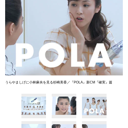
うらやましげに小林麻央を見る杉崎美香／『POLA』新CM『確実』篇