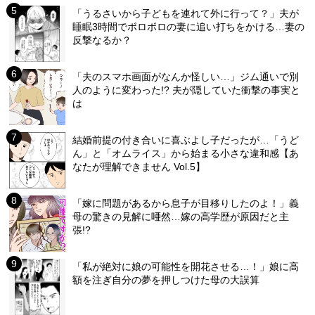
「うるさいから子どもを連れて外に行って？」夫が
睡眠3時間でボロボロの妻に追い打ちをかける…妻の
反撃なるか？
「夫のスマホ画面がなんか怪しい…」ジム通いで別
人のように変わった!? 夫が隠していた衝撃の事実と
は
結婚前提の付き合いに喜ぶよし子だったが…「うど
ん」と「オムライス」から始まる小さな違和感【あ
なたが理解できません Vol.5】
「嫁に問題があるから息子が目移りしたのよ！」義
母の驚きの見解に唖然…嫁の高学歴が原因だと主
張!?
「私が絶対に娘の可能性を開花させる…！」娘に高
額を注ぎ自分の夢を押しつけた母の大誤算