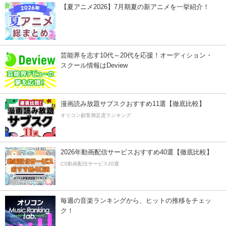
【夏アニメ2026】7月期夏の新アニメを一挙紹介！
芸能界を志す10代～20代を応援！オーディション・
スクール情報はDeview
漫画読み放題サブスクおすすめ11選【徹底比較】
オリコン顧客満足度ランキング
2026年動画配信サービスおすすめ40選【徹底比較】
CS動画配信サービス20選
毎週の音楽ランキングから、ヒットの推移をチェッ
ク！