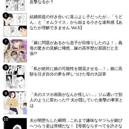
反撃なるか？
結婚前提の付き合いに喜ぶよし子だったが…「うど
ん」と「オムライス」から始まる小さな違和感【あ
なたが理解できません Vol.5】
「嫁に問題があるから息子が目移りしたのよ！」義
母の驚きの見解に唖然…嫁の高学歴が原因だと主
張!?
「私が絶対に娘の可能性を開花させる…！」娘に高
額を注ぎ自分の夢を押しつけた母の大誤算
「夫のスマホ画面がなんか怪しい…」ジム通いで別
人のように変わった!? 夫が隠していた衝撃の事実と
は
夫が闇堕ちした瞬間…これまで嫌味なヤツらが媚び
へつらう姿は滑稽だな！【母親ならすべてを許さな