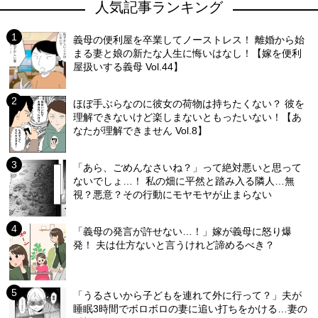
人気記事ランキング
義母の便利屋を卒業してノーストレス！ 離婚から始
まる妻と娘の新たな人生に悔いはなし！【嫁を便利
屋扱いする義母 Vol.44】
ほぼ手ぶらなのに彼女の荷物は持ちたくない？ 彼を
理解できないけど楽しまないともったいない！【あ
なたが理解できません Vol.8】
「あら、ごめんなさいね？」って絶対悪いと思って
ないでしょ…！ 私の畑に平然と踏み入る隣人…無
視？悪意？その行動にモヤモヤが止まらない
「義母の発言が許せない…！」嫁が義母に怒り爆
発！ 夫は仕方ないと言うけれど諦めるべき？
「うるさいから子どもを連れて外に行って？」夫が
睡眠3時間でボロボロの妻に追い打ちをかける…妻の