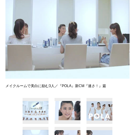
メイクルームで美白に励む3人／『POLA』新CM『速さ！』篇