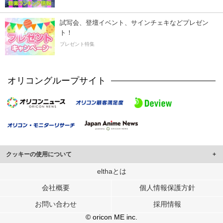
試写会、登壇イベント、サインチェキなどプレゼン
ト！
プレゼント特集
オリコングループサイト
クッキーの使用について
このサイトでは Cookie を使用して、ユーザーに合わせたコンテンツや広告の
elthaとは
表示、ソーシャル メディア機能の提供、広告の表示回数やクリック数の測定を
会社概要
個人情報保護方針
行っています。
また、ユーザーによるサイトの利用状況についても情報を収集し、ソーシャル
お問い合わせ
採用情報
メディアや広告配信、データ解析の各パートナーに提供しています。
各パートナーは、この情報とユーザーが各パートナーに提供した他の情報や、
© oricon ME inc.
ユーザーが各パートナーのサービスを使用したときに収集した他の情報を組み