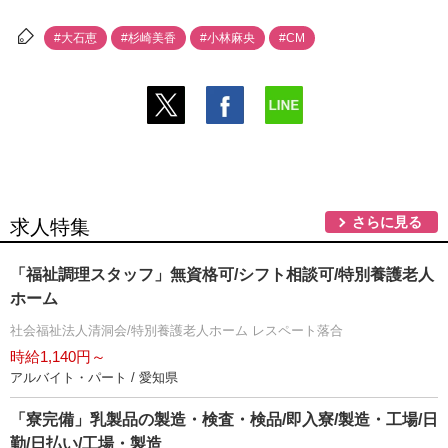
#大石恵
#杉崎美香
#小林麻央
#CM
さらに見る
求人特集
「福祉調理スタッフ」無資格可/シフト相談可/特別養護老人
ホーム
社会福祉法人清洞会/特別養護老人ホーム レスペート落合
時給1,140円～
アルバイト・パート / 愛知県
「寮完備」乳製品の製造・検査・検品/即入寮/製造・工場/日
勤/日払い/工場・製造