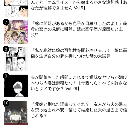
ん」と「オムライス」から始まる小さな違和感【あ
なたが理解できません Vol.5】
「嫁に問題があるから息子が目移りしたのよ！」義
母の驚きの見解に唖然…嫁の高学歴が原因だと主
張!?
「私が絶対に娘の可能性を開花させる…！」娘に高
額を注ぎ自分の夢を押しつけた母の大誤算
夫が闇堕ちした瞬間…これまで嫌味なヤツらが媚び
へつらう姿は滑稽だな！【母親ならすべてを許さな
いとダメですか？ Vol.28】
「元嫁と別れた理由ってそれ？」友人から夫の過去
を突っ込まれ不安…信じて結婚した夫の過去まで信
じれる？