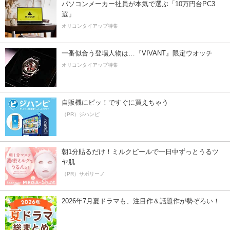
パソコンメーカー社員が本気で選ぶ「10万円台PC3
選」
オリコンタイアップ特集
一番似合う登場人物は…『VIVANT』限定ウオッチ
オリコンタイアップ特集
自販機にピッ！ですぐに買えちゃう
（PR）ジハンピ
朝1分貼るだけ！ミルクピールで一日中ずっとうるツ
ヤ肌
（PR）サボリーノ
2026年7月夏ドラマも、注目作＆話題作が勢ぞろい！