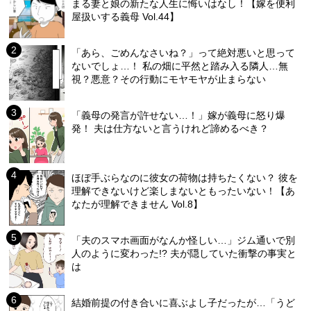
まる妻と娘の新たな人生に悔いはなし！【嫁を便利
屋扱いする義母 Vol.44】
「あら、ごめんなさいね？」って絶対悪いと思って
ないでしょ…！ 私の畑に平然と踏み入る隣人…無
視？悪意？その行動にモヤモヤが止まらない
「義母の発言が許せない…！」嫁が義母に怒り爆
発！ 夫は仕方ないと言うけれど諦めるべき？
ほぼ手ぶらなのに彼女の荷物は持ちたくない？ 彼を
理解できないけど楽しまないともったいない！【あ
なたが理解できません Vol.8】
「夫のスマホ画面がなんか怪しい…」ジム通いで別
人のように変わった!? 夫が隠していた衝撃の事実と
は
結婚前提の付き合いに喜ぶよし子だったが…「うど