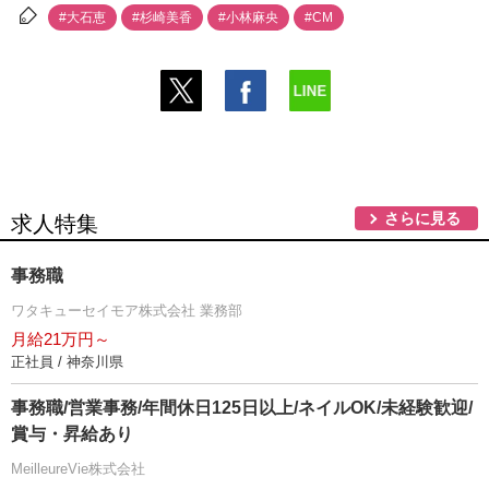
#大石恵
#杉崎美香
#小林麻央
#CM
さらに見る
求人特集
事務職
ワタキューセイモア株式会社 業務部
月給21万円～
正社員 / 神奈川県
事務職/営業事務/年間休日125日以上/ネイルOK/未経験歓迎/
賞与・昇給あり
MeilleureVie株式会社