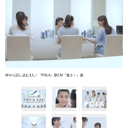
何やら話し込む3人／『POLA』新CM『速さ！』篇