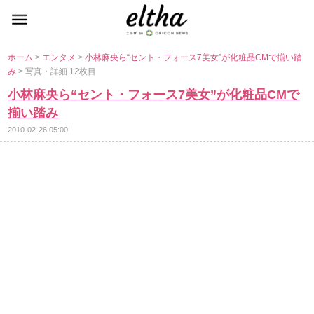
ホーム
>
エンタメ
>
小林麻央ら“セント・フォース7美女”が化粧品CMで揃い踏
み
> 写真・詳細 12枚目
小林麻央ら“セント・フォース7美女”が化粧品CMで
揃い踏み
2010-02-26 05:00