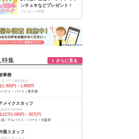
ンチェキなどプレゼント！
プレゼント特集
人特集
さらに見る
般事務
ックハウス株式会社
1,300円～1,800円
バイト・パート / 東京都
アメイクスタッフ
会社CharmeR
22万5,000円～30万円
員 / アルバイト・パート / 大阪府
作業スタッフ
式会社イマージュ