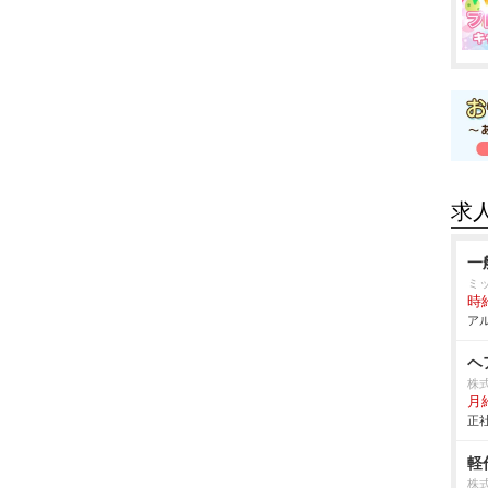
求
一
ミ
時給
アル
ヘ
株式
月給
正社
軽
株