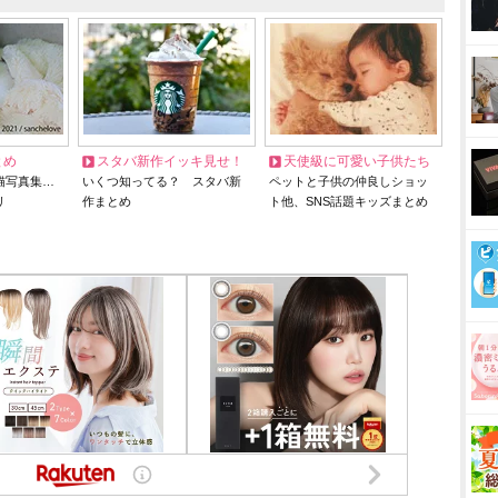
とめ
スタバ新作イッキ見せ！
天使級に可愛い子供たち
猫写真集…
いくつ知ってる？ スタバ新
ペットと子供の仲良しショッ
リ
作まとめ
ト他、SNS話題キッズまとめ