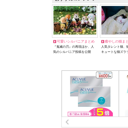
可愛いシルバニアまとめ
癒やしの猫ま
『鬼滅の刃』の再現ほか、人
人気タレント猫、
気のシルバニア投稿を公開
キュートな猫ズラ