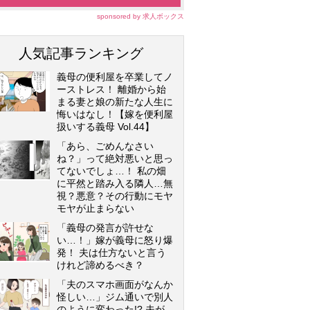
sponsored by 求人ボックス
人気記事ランキング
義母の便利屋を卒業してノ
ーストレス！ 離婚から始
まる妻と娘の新たな人生に
悔いはなし！【嫁を便利屋
扱いする義母 Vol.44】
「あら、ごめんなさい
ね？」って絶対悪いと思っ
てないでしょ…！ 私の畑
に平然と踏み入る隣人…無
視？悪意？その行動にモヤ
モヤが止まらない
「義母の発言が許せな
い…！」嫁が義母に怒り爆
発！ 夫は仕方ないと言う
けれど諦めるべき？
「夫のスマホ画面がなんか
怪しい…」ジム通いで別人
のように変わった!? 夫が