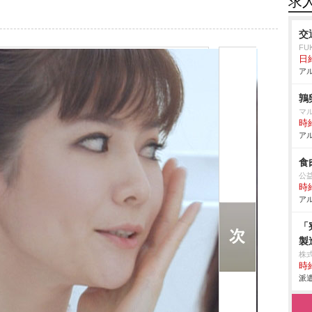
求
交
FU
日給
アル
鶉
マ
時給
アル
食
公
時給
アル
「
製
株
時給
派遣