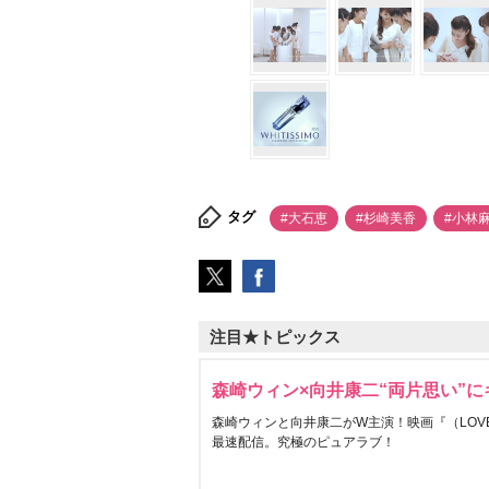
タグ
#大石恵
#杉崎美香
#小林
注目★トピックス
森崎ウィン×向井康二“両片思い”
森崎ウィンと向井康二がW主演！映画『（LOVE S
最速配信。究極のピュアラブ！