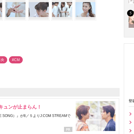
麻央
#CM
登
にキュンが止まらん！
ONG）』が8／５よりJ:COM STREAMで