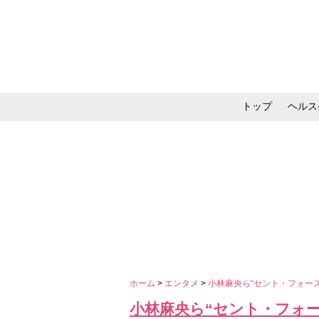
トップ
ヘルス
メイク・コスメ・スキ
ホーム
>
エンタメ
>
小林麻央ら“セント・フォー
小林麻央ら“セント・フォー