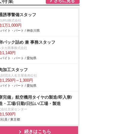
人特集
さらに見る
通誘導警備スタッフ
KURU株式会社
1万1,000円
バイト・パート / 神奈川県
卵パック詰め 兼 事務スタッフ
ルタカ商事株式会社
1,140円
バイト・パート / 愛知県
肉加工スタッフ
益財団法人名古屋食肉公社
1,250円～1,300円
バイト・パート / 愛知県
寮完備」航空機用タイヤの製造/即入寮/
造・工場/日勤/日払い/工場・製造
式会社京栄センター
1,500円
社員 / 東京都
続きはこちら