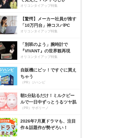
オリコンタイアップ特集
【驚愕】メーカー社員が推す
「10万円台」神コスパPC
オリコンタイアップ特集
「別班のよう」腕時計で
『VIVANT』の世界観再現
オリコンタイアップ特集
自販機にピッ！ですぐに買え
ちゃう
（PR）ジハンピ
朝1分貼るだけ！ミルクピー
ルで一日中ずっとうるツヤ肌
（PR）サボリーノ
2026年7月夏ドラマも、注目
作＆話題作が勢ぞろい！