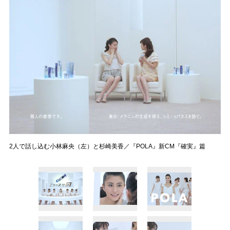
2人で話し込む小林麻央（左）と杉崎美香／『POLA』新CM『確実』篇