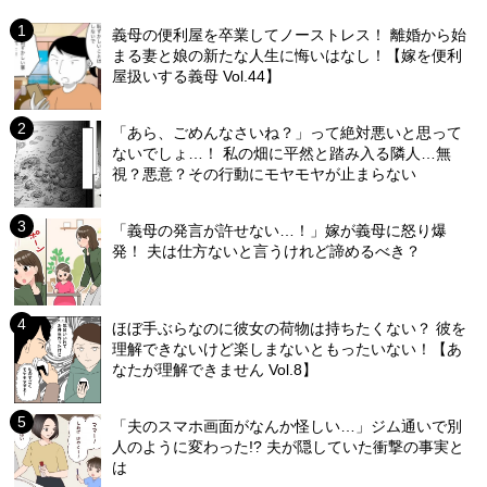
義母の便利屋を卒業してノーストレス！ 離婚から始
まる妻と娘の新たな人生に悔いはなし！【嫁を便利
屋扱いする義母 Vol.44】
「あら、ごめんなさいね？」って絶対悪いと思って
ないでしょ…！ 私の畑に平然と踏み入る隣人…無
視？悪意？その行動にモヤモヤが止まらない
「義母の発言が許せない…！」嫁が義母に怒り爆
発！ 夫は仕方ないと言うけれど諦めるべき？
ほぼ手ぶらなのに彼女の荷物は持ちたくない？ 彼を
理解できないけど楽しまないともったいない！【あ
なたが理解できません Vol.8】
「夫のスマホ画面がなんか怪しい…」ジム通いで別
人のように変わった!? 夫が隠していた衝撃の事実と
は