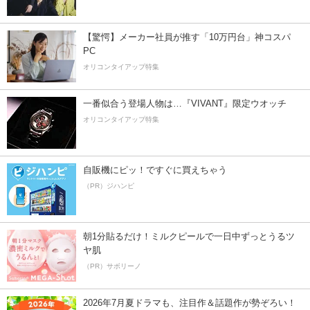
【驚愕】メーカー社員が推す「10万円台」神コスパ
PC
オリコンタイアップ特集
一番似合う登場人物は…『VIVANT』限定ウオッチ
オリコンタイアップ特集
自販機にピッ！ですぐに買えちゃう
（PR）ジハンピ
朝1分貼るだけ！ミルクピールで一日中ずっとうるツ
ヤ肌
（PR）サボリーノ
2026年7月夏ドラマも、注目作＆話題作が勢ぞろい！