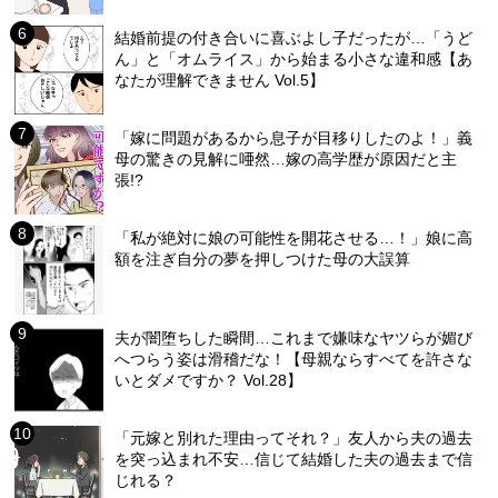
結婚前提の付き合いに喜ぶよし子だったが…「うど
ん」と「オムライス」から始まる小さな違和感【あ
なたが理解できません Vol.5】
「嫁に問題があるから息子が目移りしたのよ！」義
母の驚きの見解に唖然…嫁の高学歴が原因だと主
張!?
「私が絶対に娘の可能性を開花させる…！」娘に高
額を注ぎ自分の夢を押しつけた母の大誤算
夫が闇堕ちした瞬間…これまで嫌味なヤツらが媚び
へつらう姿は滑稽だな！【母親ならすべてを許さな
いとダメですか？ Vol.28】
「元嫁と別れた理由ってそれ？」友人から夫の過去
を突っ込まれ不安…信じて結婚した夫の過去まで信
じれる？