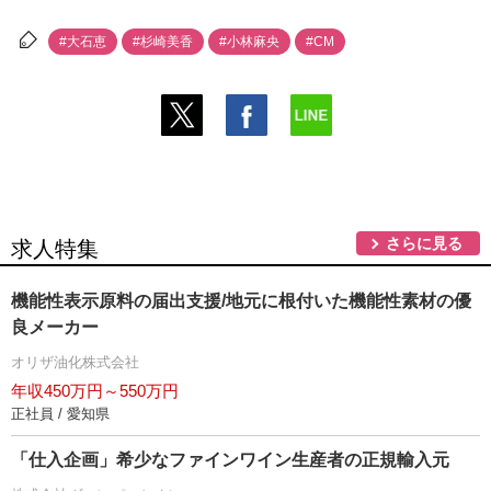
#大石恵
#杉崎美香
#小林麻央
#CM
さらに見る
求人特集
機能性表示原料の届出支援/地元に根付いた機能性素材の優
良メーカー
オリザ油化株式会社
年収450万円～550万円
正社員 / 愛知県
「仕入企画」希少なファインワイン生産者の正規輸入元