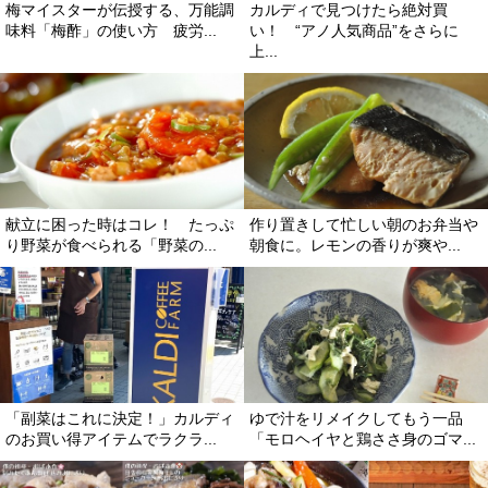
梅マイスターが伝授する、万能調
カルディで見つけたら絶対買
味料「梅酢」の使い方 疲労...
い！ “アノ人気商品”をさらに
上...
献立に困った時はコレ！ たっぷ
作り置きして忙しい朝のお弁当
り野菜が食べられる「野菜の...
朝食に。レモンの香りが爽や...
「副菜はこれに決定！」カルディ
ゆで汁をリメイクしてもう一品
のお買い得アイテムでラクラ...
「モロヘイヤと鶏ささ身のゴマ...