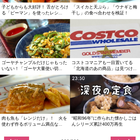
子どもからも大好評！ 舌がとろけ
「スイカと天ぷら」「ウナギと梅
る「ピーマン」を使ったレシ...
干し」の食べ合わせを検証！
ゴーヤチャンプルだけじゃもった
コストコマニアも一目置いてる
いない！「ゴーヤ大量使い切...
「北海道のあの商品」は見つけ...
肉も魚も「レンジだけ」！ 火を
“昭和96年”に作られた懐かしごは
使わず作るボリューム満点な...
んシリーズ累計400万再生