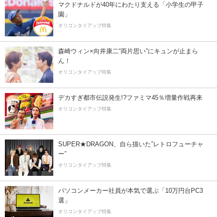
マクドナルドが40年にわたり支える「小学生の甲子
園」
オリコンタイアップ特集
森崎ウィン×向井康二“両片思い”にキュンが止まら
ん！
オリコンタイアップ特集
デカすぎ都市伝説発生!?ファミマ45％増量作戦再来
オリコンタイアップ特集
SUPER★DRAGON、自ら描いた”レトロフューチャ
ー”
オリコンタイアップ特集
パソコンメーカー社員が本気で選ぶ「10万円台PC3
選」
オリコンタイアップ特集