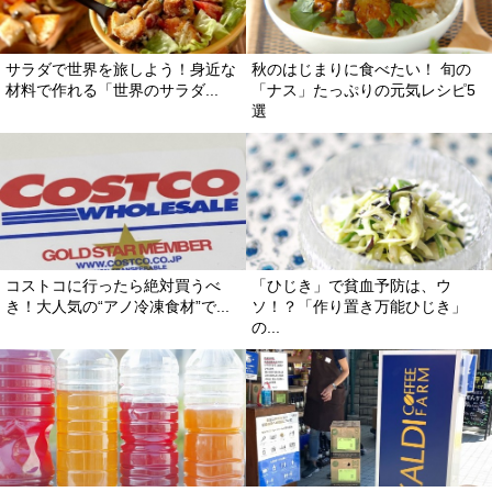
サラダで世界を旅しよう！身近な
秋のはじまりに食べたい！ 旬の
材料で作れる「世界のサラダ...
「ナス」たっぷりの元気レシピ5
選
コストコに行ったら絶対買うべ
「ひじき」で貧血予防は、ウ
き！大人気の“アノ冷凍食材”で...
ソ！？「作り置き万能ひじき」
の...