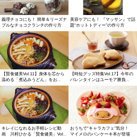
義理チョコにも！ 簡単＆リーズナ
美容ケアにも！ 『マッサン』で話
ブルなチョコクランチの作り方
題“ホットトディー”の作り方
【賢食健美Vol.11】身体を芯から
【時短グッズ特集Vol.17】今年の
温める「煮込みうどん」をお...
バレンタインはユーモア勝負...
キレイになれるお手軽レシピ動
おうちで“キャラカフェ”気分！
画 川村ひかる「賢食健美」Vol...
マイメロのパンケーキ本が登場