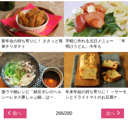
新年会の持ち寄りに！ ささっと簡
手軽に作れる元日メニュー 「年
単チリポテト
明けうどん」今年も
激ウマ鍋レシピ「納豆ダレのヘル
年末年始の持ち寄りに！ ～サーモ
シーレタス豚しゃぶ鍋」は一...
ンとドライトマトのお豆腐ケ...
前へ
266/280
次へ