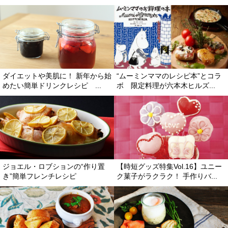
ダイエットや美肌に！ 新年から始
“ムーミンママのレシピ本”とコラ
めたい簡単ドリンクレシピ ...
ボ 限定料理が六本木ヒルズ...
ジョエル・ロブションの“作り置
【時短グッズ特集Vol.16】ユニー
き”簡単フレンチレシピ
ク菓子がラクラク！ 手作りバ...