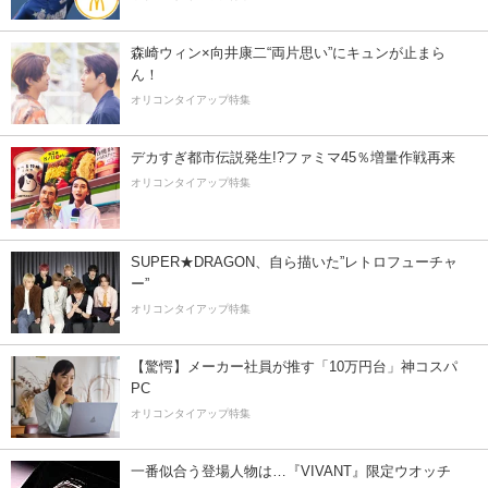
森崎ウィン×向井康二“両片思い”にキュンが止まら
ん！
オリコンタイアップ特集
デカすぎ都市伝説発生!?ファミマ45％増量作戦再来
オリコンタイアップ特集
SUPER★DRAGON、自ら描いた”レトロフューチャ
ー”
オリコンタイアップ特集
【驚愕】メーカー社員が推す「10万円台」神コスパ
PC
オリコンタイアップ特集
一番似合う登場人物は…『VIVANT』限定ウオッチ