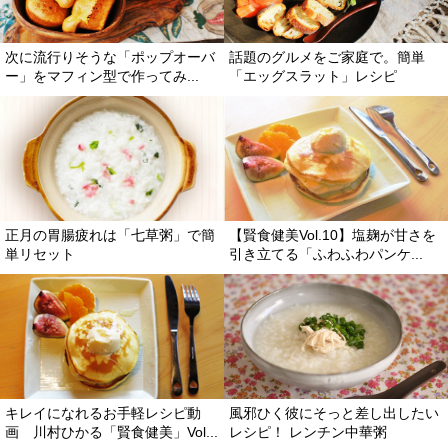
次に流行りそうな「ポップオーバ
話題のグルメをご家庭で。簡単
ー」をマフィン型で作ってみ...
「エッグスラット」レシピ
正月の胃腸疲れは「七草粥」で簡
【賢食健美Vol.10】塩麹が甘さを
単リセット
引き立てる「ふわふわパンケ...
キレイになれるお手軽レシピ動
風邪ひく彼にそっと差し出したい
画 川村ひかる「賢食健美」Vol...
レシピ！ レンチン中華粥