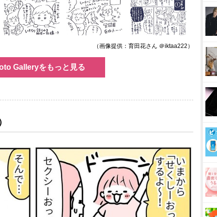
（画像提供：育田花さん ＠iktaa222）
oto Galleryをもっと見る
y）