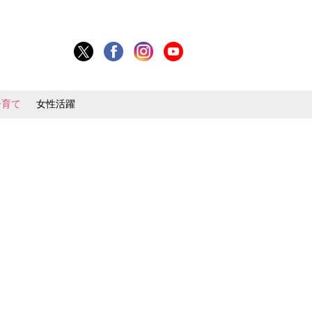
子育て
女性活躍