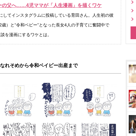
ーの父へ……4児ママが「人生漫画」を描くワケ
にしてインスタグラムに投稿している育田さん。人生初の彼
2歳）と“令和ベビー”となった長女4人の子育てに奮闘中で
験談を漫画にするワケとは。
なれそめから令和ベイビー出産まで