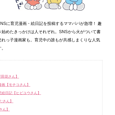
NSに育児漫画・絵日記を投稿するママパパが急増！ 趣
き始めたきっかけは人それぞれ。SNSから火がついて書
売れっ子漫画家も。育児中の誰もが共感しまくりな人気
す。
育田花さん】
漫画【モチコさん】
児絵日記【ヒビユウさん】
むさん】
さん】