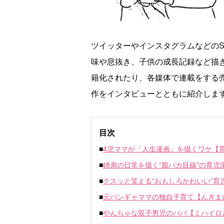
ツイッターやインスタグラムなどのS
味や息抜き、子供の成長記録など描
籍化されたり、各媒体で連載をする
作をインタビューとともに紹介しま
目次
■
4児ママが「人生漫画」を描くワケ【
■
姉弟の日常を描く“親バカ目線”の育児
■
クスッと笑える“おもしろかわいい”育
■
元バンギャママの独自子育て【んぎま
■
んちゃな双子男児のパパ【ミハイロ