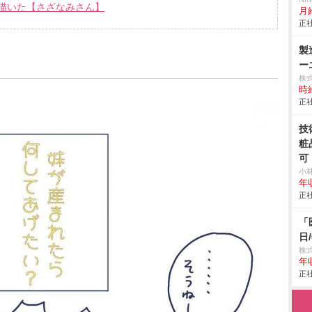
描いた【さざなみさん】
月給
正社
製
ー
株
時給
正社
技
粧
可
小
年
正社
「
日
株式
年
正社