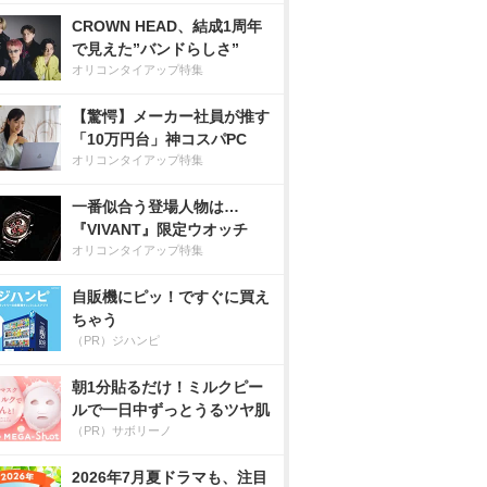
CROWN HEAD、結成1周年
で見えた”バンドらしさ”
オリコンタイアップ特集
【驚愕】メーカー社員が推す
「10万円台」神コスパPC
オリコンタイアップ特集
一番似合う登場人物は…
『VIVANT』限定ウオッチ
オリコンタイアップ特集
自販機にピッ！ですぐに買え
ちゃう
（PR）ジハンピ
朝1分貼るだけ！ミルクピー
ルで一日中ずっとうるツヤ肌
（PR）サボリーノ
2026年7月夏ドラマも、注目