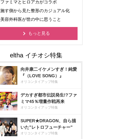
ファミマとヒロアカがコラボ
施す側から見た整形のカジュアル化
美容外科医が世の中に思うこと
もっと見る
向井康二イケメンすぎ！純愛
『（LOVE SONG）』
オリコンタイアップ特集
デカすぎ都市伝説発生!?ファ
ミマ45％増量作戦再来
オリコンタイアップ特集
SUPER★DRAGON、自ら描
いた”レトロフューチャー”
オリコンタイアップ特集