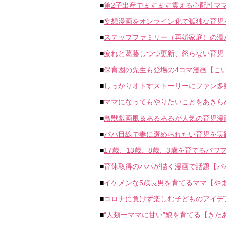
■
第2子出産でますます震える心配性マ
■
妄想漫画をオンライン化で孤独な育児
■
ステップファミリー（再婚家庭）の温
■
疲れと葛藤しつつ更新、怒らない育児
■
保育園の先生も登場の4コマ漫画【こ
■
しっかりオトすストーリーにファン多数【
■
ママになってもやりたいことをあきら
■
鳥獣戯画風＆あるあるが人気の育児漫
■
パパ目線で妻に褒められたい育児を実
■
17歳、13歳、8歳、3歳を育てるパワ
■
育休取得のパパが描く漫画で話題【パ
■
イケメンな5歳長男を育てるママ【や
■
コロナに負けず楽しむ子どものアイデ
■
“人類一ママに甘い”娘を育てる【きた