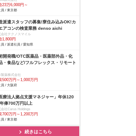
23万6,000円～
員 / 東京都
造派遣スタッフの募集!寮住み込みOK!カ
エアコンの検査業務 denso aichi
式会社テクノスマイル
1,800円
員 / 派遣社員 / 愛知県
術開発職/OTC医薬品・医薬部外品・化
品・食品など/フルフレックス・リモート
林製薬株式会社
収500万円～1,000万円
員 / 大阪府
医療法人拠点支援マネジャー」年休120
/年俸700万円以上
会社Carus Holdings
収700万円～1,200万円
員 / 東京都
続きはこちら