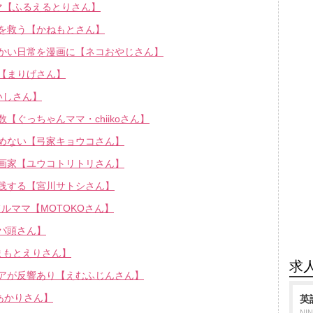
マ【ふるえるとりさん】
を救う【かねもとさん】
かい日常を漫画に【ネコおやじさん】
【まりげさん】
いしさん】
ぐっちゃんママ・chiikoさん】
めない【弓家キョウコさん】
画家【ユウコトリトリさん】
践する【宮川サトシさん】
フルママ【MOTOKOさん】
パ頭さん】
まもとえりさん】
求
アが反響あり【えむふじんさん】
あかりさん】
英
NI